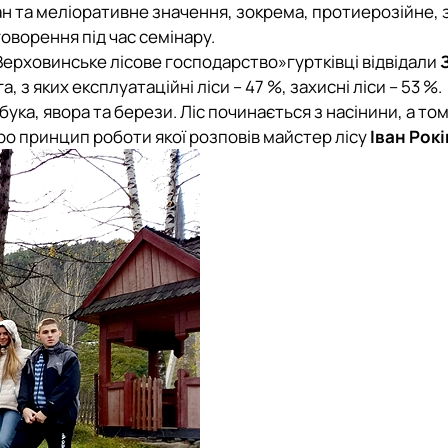
тан та меліоративне значення, зокрема, протиерозійне, 
ворення під час семінару.
Верховинське лісове господарство»
гуртківці відвідали
, з яких експлуатаційні ліси – 47 %, захисні ліси – 53 %.
ука, явора та берези. Ліс починається з насінини, а то
о принцип роботи якої розповів майстер лісу
Іван Рок