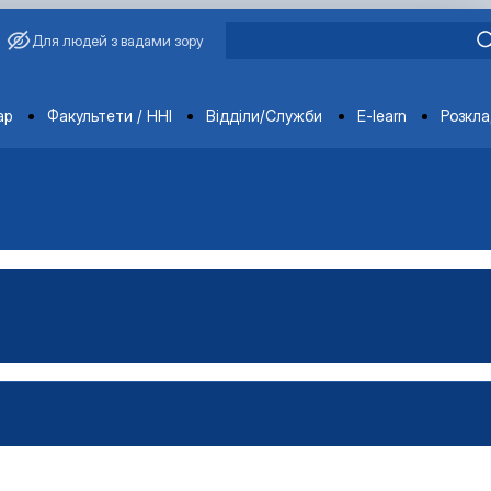
Для людей з вадами зору
ments
ар
Факультети / ННІ
Відділи/Служби
E-learn
Розкл