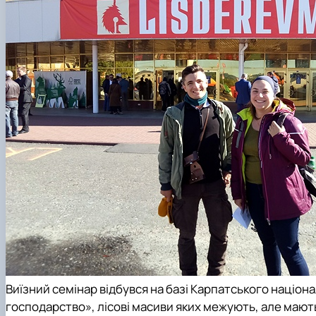
Виїзний семінар відбувся на базі
Карпатського націон
господарство»
, лісові масиви яких межують, але мают