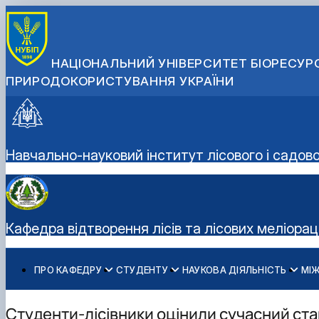
НАЦІОНАЛЬНИЙ УНІВЕРСИТЕТ БІОРЕСУРС
ПРИРОДОКОРИСТУВАННЯ УКРАЇНИ
Навчально-науковий інститут лісового і садов
Кафедра відтворення лісів та лісових меліорац
ПРО КАФЕДРУ
СТУДЕНТУ
НАУКОВА ДІЯЛЬНІСТЬ
МІ
Історія кафедри
Освітня діяльність
Науково-інноваційна діяльність
Дорадчо-консультативні послуги
Співробітники кафедри
Дипломне проектування
Публікації
Вирощування садивного матеріалу
Студенти-лісівники оцінили сучасний ста