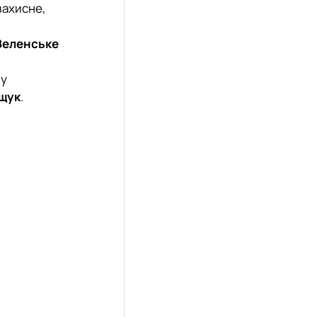
захисне,
Зеленське
му
іщук
.