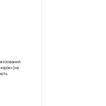
ханізований
«кірок»(на
ають