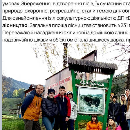
умовах. Збереження, відтворення лісів, їх сучасний с
природо-охоронне, рекреаційне, стали темою для обго
Для ознайомлення із лісокультурною діяльністю
ДП «
лісництво
. Загальна площа лісництва становить 4231 га
Переважаючі насадження є ялинові із домішкою ялиці, б
надзвичайно цікавим об’єктом стала шишкосушарка, пр