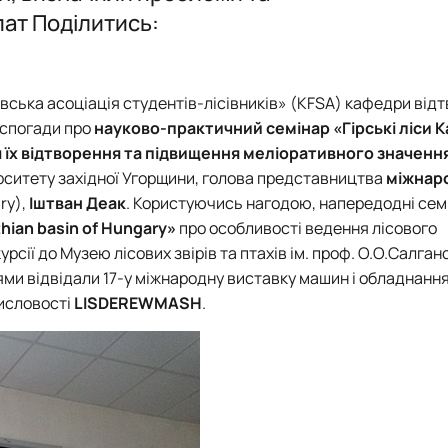
Робочі програми 2026
Тематика робіт
Київська асоціація студентів-лісівників”
пат Поділитись:
ївська асоціація студентів-лісівників» (KFSA) кафедри від
і спогади про
науково-практичний семінар «Гірські ліси К
 їх відтворення та підвищення меліоративного значенн
верситету західної Угорщини, голова представництва
міжнар
ry),
Іштван Деак
. Користуючись нагодою, напередодні семі
thian basin of Hungary»
про особливості ведення лісового
рсії до Музею лісових звірів та птахів ім. проф. О.О.Салган
цями відвідали 17-у міжнародну виставку машин і обладнанн
мисловості
LISDEREWMASH
.