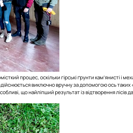
місткий процес, оскільки гірські ґрунти кам’янисті і ме
здійснюється виключно вручну за допомогою ось таких 
 особливі, що найліпший результат із відтворення лісів д