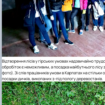
Відтворення лісів у гірських умовах надзвичайно трудо
обробіток є неможливим, а посадка майбутнього лісу 
фото). Зі слів працівників умови в Карпатах на стільки
посадки дичків, викопаних з-під пологу деревостанів.