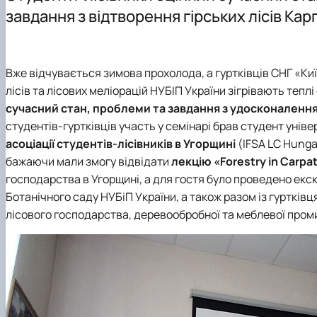
Лабораторії
Підручники, навчальні посібники, монографії
Сертифікатні програми
завдання з відтворення гірських лісів Кар
Студентські наукові гуртки
Співпраця
Вже відчувається зимова прохолода, а гуртківців СНГ «Ки
лісів та лісових меліорацій НУБІП України зігрівають тепл
сучасний стан, проблеми та завдання з удосконалення
студентів-гуртківців участь у семінарі брав студент уні
асоціації студентів-лісівників в Угорщині
(IFSA LC Hunga
бажаючи мали змогу відвідати
лекцію «Forestry in Carpa
господарства в Угорщині, а для гостя було проведено екску
Ботанічного саду НУБіП України, а також разом із гуртків
лісового господарства, деревообробної та меблевої про