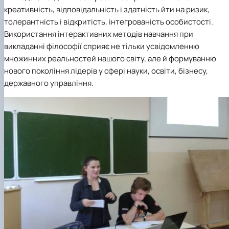
клуб»
креативність, відповідальність і здатність йти на ризик,
Науковий гурток «Філософські проблеми
толерантність і відкритість, інтегрованість особистості.
міжособистісної та міжгрупової комунікаці…
Використання інтерактивних методів навчання при
Науковий гурток «Історія держави і права
викладанні філософії сприяє не тільки усвідомленню
України»
множинних реальностей нашого світу, але й формуванню
нового покоління лідерів у сфері науки, освіти, бізнесу,
державного управління.