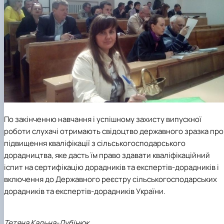
По закінченню навчання і успішному захисту випускної
роботи слухачі отримають свідоцтво державного зразка про
підвищення кваліфікації з сільськогосподарського
дорадництва, яке дасть їм право здавати кваліфікаційний
іспит на сертифікацію дорадників та експертів-дорадників і
включення до Державного реєстру сільськогосподарських
дорадників та експертів-дорадників України.
Тетяна Кальна-Дубінюк,