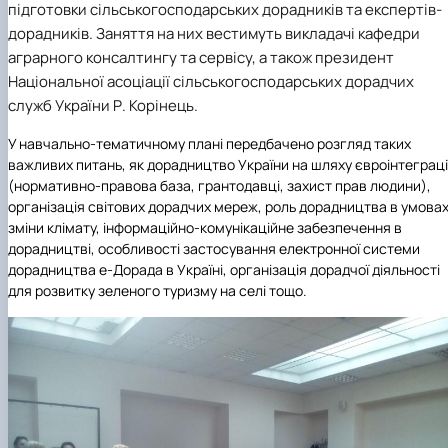
підготовки сільськогосподарських дорадників та експертів-
дорадників. Заняття на них вестимуть
викладачі кафедри
аграрного консалтингу та сервіс
у, а також президент
Національної асоціації сільськогосподарських дорадчих
служб України Р. Корінець.
У навчально-тематичному плані передбачено розгляд таких
важливих питань, як дорадництво України на шляху євроінтеграці
(нормативно-правова база, грантодавці, захист прав людини),
організація світових дорадчих мереж, роль дорадництва в умова
зміни клімату, інформаційно-комунікаційне забезпечення в
дорадництві, особливості застосування електронної системи
дорадництва е-Дорада в Україні, організація дорадчої діяльності
для розвитку зеленого туризму на селі тощо.