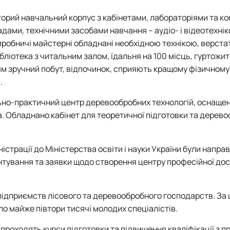
осторий навчальний корпус з кабінетами, лабораторіями та 
дами, технічними засобами навчання – аудіо- і відеотехнік
обничі майстерні обладнані необхідною технікою, верста
ліотека з читальним залом, їдальня на 100 місць, гуртожит
м зручний побут, відпочинок, сприяють кращому фізичному
.
ально-практичний центр деревообробних технологій, оснаще
 Обладнано кабінет для теоретичної підготовки та дерев
істрації до Міністерства освіти і науки України були направ
унтування та заявки щодо створення центру професійної до
 підприємств лісового та деревообробного господарств. За 
о майже півтори тисячі молодих спеціалістів.
проходять курси підготовки та підвищення кваліфікації з п