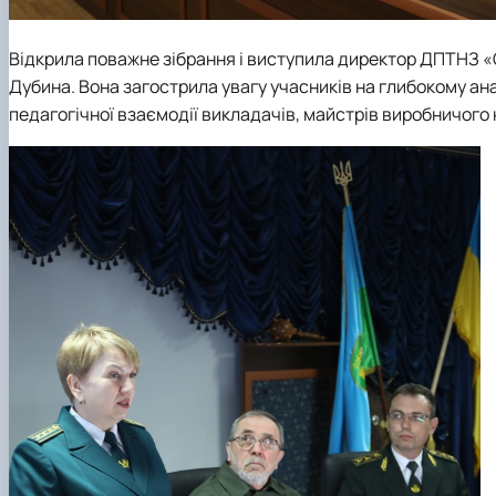
Відкрила поважне зібрання і виступила директор ДПТНЗ 
Дубина. Вона загострила увагу учасників на глибокому ана
педагогічної взаємодії викладачів, майстрів виробничого