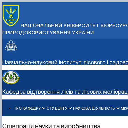
НАЦІОНАЛЬНИЙ УНІВЕРСИТЕТ БІОРЕСУРС
ПРИРОДОКОРИСТУВАННЯ УКРАЇНИ
Навчально-науковий інститут лісового і садов
Кафедра відтворення лісів та лісових меліорац
ПРО КАФЕДРУ
СТУДЕНТУ
НАУКОВА ДІЯЛЬНІСТЬ
МІ
Історія кафедри
Освітня діяльність
Науково-інноваційна діяльність
Дорадчо-консультативні послуги
Співробітники кафедри
Дипломне проектування
Публікації
Вирощування садивного матеріалу
Співпраця науки та виробництва