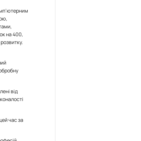
комп’ютерним
ою,
тами,
ок на 400,
 розвитку.
ний
ообробну
лені від
сконалості
цей час за
рофесій