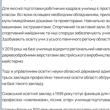
Для якісної підготовки робітничих кадрів в училищі є пр
класом. Всі вони оснащені необхідним обладнанням, прила
мультимедійними дошками та проекторами. Навчально-вир
машинами, інструментами. Спортивний та актовий зали, біб
спортивний майданчик та інші споруди забезпечують учня
Здобувають освіту учні з усього північного регіону області
У 2019 році на базі училища відкрито регіональний навч
деревообробними верстатами австрійського виробництва.
майстерню.
Тоді ж управлінням освіти і науки обласної державної адмін
трьох закладів професійно-технічної освіти області обґр
на базі такого закладу.
Сновський освітній заклад з 1995 року готує фахівців для
професією «озеленювач, лісник, єгер» училище підготувал
Щороку близько 300 працівників лісогосподарської галузі 