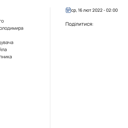
ср, 16 лют 2022 - 02:00
го
Поділитися:
 Володимира
дувача
йла
упника