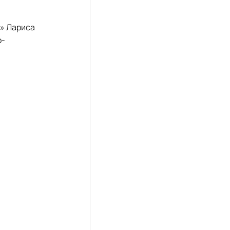
а» Лариса
о-