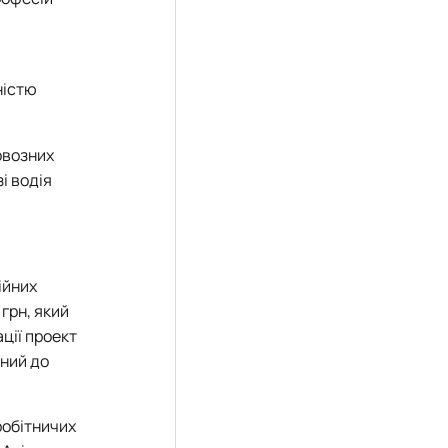
ністю
овозних
і водія
ійних
 грн, який
ції проект
ений до
робітничих