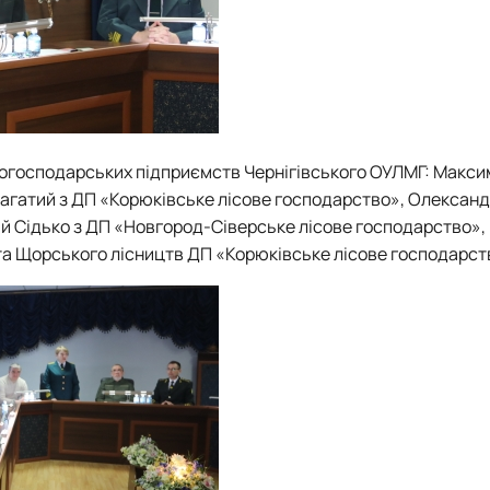
лісогосподарських підприємств Чернігівського ОУЛМГ: Макс
багатий з ДП «Корюківське лісове господарство», Олексан
ій Сідько з ДП «Новгород-Сіверське лісове господарство»,
 та Щорського лісництв ДП «Корюківське лісове господарст