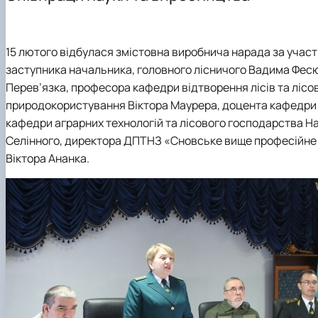
Лабораторії
Підручники, навчальні посібники, монографії
Сертифікатні програми
Студентські наукові гуртки
Співпраця
15 лютого відбулася змістовна виробнича нарада за участ
заступника начальника, головного лісничого Вадима Фесю
Перев’язка, професора кафедри відтворення лісів та лісов
природокористування Віктора Маурера, доцента кафедри ві
кафедри аграрних технологій та лісового господарства На
Селінного, директора ДПТНЗ «Сновське вище професійне 
Віктора Ананка.