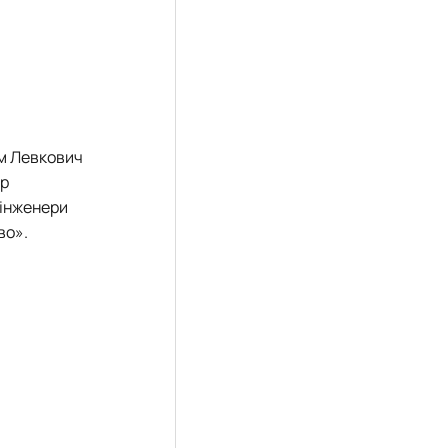
им Левкович
др
 інженери
во».