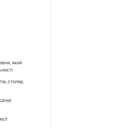
івня, який
ьності.
ів, столяр,
’єднує
есії