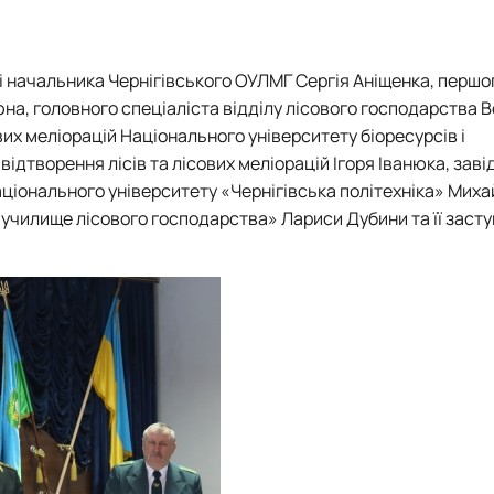
Робочі програми 2026
Тематика робіт
Київська асоціація студентів-лісівників”
і начальника Чернігівського ОУЛМГ Сергія Аніщенка, першо
на, головного спеціаліста відділу лісового господарства
их меліорацій Національного університету біоресурсів і
дтворення лісів та лісових меліорацій Ігоря Іванюка, заві
ціонального університету «Чернігівська політехніка» Миха
училище лісового господарства» Лариси Дубини та її заст