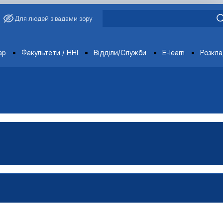
Для людей з вадами зору
ments
ар
Факультети / ННІ
Відділи/Служби
E-learn
Розкл