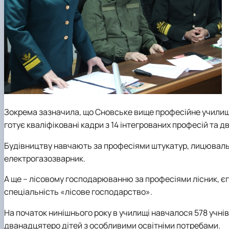
Зокрема зазначила, що Сновське вище професійне училище
готує кваліфіковані кадри з 14 інтегрованих професій та 
Будівництву навчають за професіями штукатур, лицюваль
електрогазозварник.
А ще – лісовому господарюванню за професіями лісник, єге
спеціальність «лісове господарство».
На початок нинішнього року в училищі навчалося 578 учнів
дванадцятеро дітей з особливими освітніми потребами.