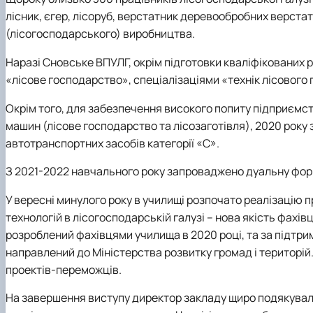
лісник, єгер, лісоруб, верстатник деревообробних верста
(лісогосподарського) виробництва.
Наразі Сновське ВПУЛГ, окрім підготовки кваліфікованих 
«лісове господарство», спеціалізаціями «технік лісового
Окрім того, для забезпечення високого попиту підприємст
машин (лісове господарство та лісозаготівля), 2020 року з
автотранспортних засобів категорії «С».
З 2021-2022 навчального року запроваджено дуальну фор
У вересні минулого року в училищі розпочато реалізацію
технологій в лісогосподарській галузі – нова якість фахівц
розроблений фахівцями училища в 2020 році, та за підтрим
направлений до Міністерства розвитку громад і територі
проектів-переможців.
На завершення виступу директор закладу щиро подякувал