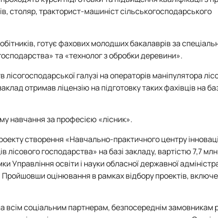
тів, столяр, тракторист-машиніст сільськогосподарського
робітників, готує фахових молодших бакалаврів за спеціаль
 господарства» та «технолог з обробки деревини».
в лісогосподарської галузі на операторів маніпулятора ліс
аклад отримав ліцензію на підготовку таких фахівців на баз
му навчання за професією «лісник».
 проекту створення «Навчально-практичного центру інновац
ів лісового господарства» на базі закладу, вартістю 7,7 млн
ки Управління освіти і науки обласної державної адміністра
й. Пройшовши оцінювання в рамках відбору проектів, включ
а всім соціальним партнерам, безпосереднім замовникам 