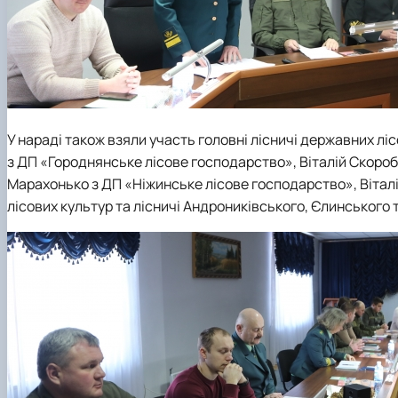
У нараді також взяли участь головні лісничі державних 
з ДП «Городнянське лісове господарство», Віталій Скоро
Марахонько з ДП «Ніжинське лісове господарство», Вітал
лісових культур та лісничі Андрониківського, Єлинського