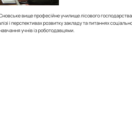
«Сновське вище професійне училище лісового господарств
лізі і перспективах розвитку закладу та питаннях соціальн
 навчання учнів із роботодавцями.