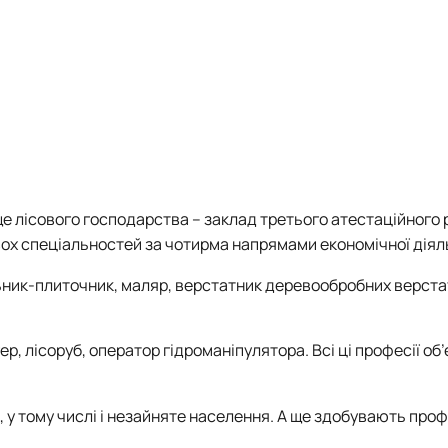
 лісового господарства – заклад третього атестаційного р
двох спеціальностей за чотирма напрямами економічної діял
ник-плиточник, маляр, верстатник деревообробних верстат
р, лісоруб, оператор гідроманіпулятора. Всі ці професії об
, у тому числі і незайняте населення. А ще здобувають проф