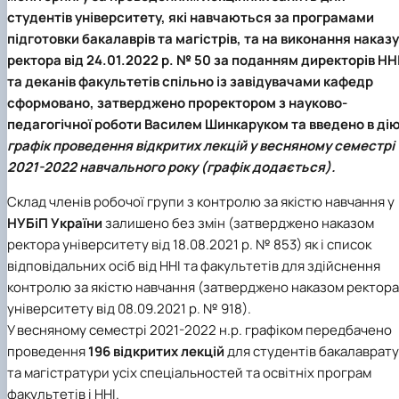
студентів університету, які навчаються за програмами
підготовки бакалаврів та магістрів, та на виконання наказу
ректора від
24.01.2022 р. № 50
за поданням директорів НН
та деканів факультетів спільно із завідувачами кафедр
сформовано, затверджено проректором з науково-
педагогічної роботи
Василем Шинкаруком
та введено в ді
графік проведення відкритих лекцій
у весняному семестрі
2021-2022 навчального року (
графік додається
).
Склад членів робочої групи з контролю за якістю навчання у
НУБіП України
залишено без змін (затверджено наказом
ректора університету від 18.08.2021 р. № 853) як і список
відповідальних осіб від ННІ та факультетів для здійснення
контролю за якістю навчання (затверджено наказом ректора
університету від 08.09.2021 р. № 918).
У весняному семестрі 2021-2022 н.р. графіком передбачено
проведення
196 відкритих лекцій
для студентів бакалаврату
та магістратури усіх спеціальностей та освітніх програм
факультетів і ННІ.