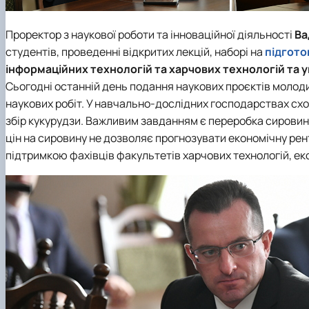
Проректор з наукової роботи та інноваційної діяльності
Ва
студентів, проведенні відкритих лекцій, наборі на
підгото
інформаційних технологій
та
харчових технологій та у
Сьогодні останній день подання наукових проєктів молодих
наукових робіт. У навчально-дослідних господарствах схо
збір кукурудзи. Важливим завданням є переробка сировини
цін на сировину не дозволяє прогнозувати економічну рен
підтримкою фахівців факультетів харчових технологій, е