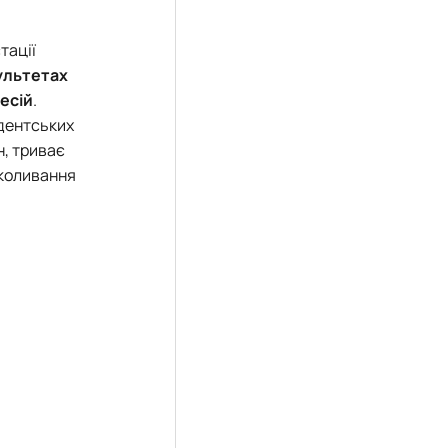
тації
ультетах
есій
.
удентських
н, триває
 коливання