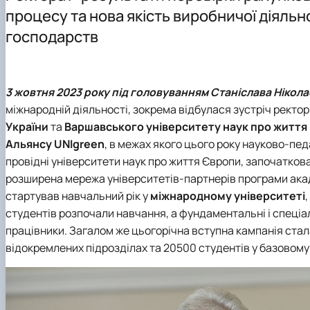
Основні напрями роботи
Інформація для магістрів
Науковий гурток “Цифрова статистика”
процесу та нова якість виробничої діяль
ННЛ біоеконометрики та дейтамайнінгу
Практична підготовка
Науково-практичні конференції, круглі столи, семінари
господарств
Скринька довіри
Наукові проекти
3 жовтня 2023 року під головуванням
Станіслава Нікол
міжнародній діяльності, зокрема відбулася зустріч ректор
України
та
Варшавського університету наук про життя
Альянсу UNIgreen
, в межах якого цього року науково-пе
провідні університети наук про життя Європи, започатков
розширена мережа університетів-партнерів програми ака
стартував навчальний рік у
міжнародному університеті
студентів розпочали навчання, а фундаментальні і спеціа
працівники. Загалом же цьогорічна вступна кампанія стал
відокремлених підрозділах та 20500 студентів у базовому