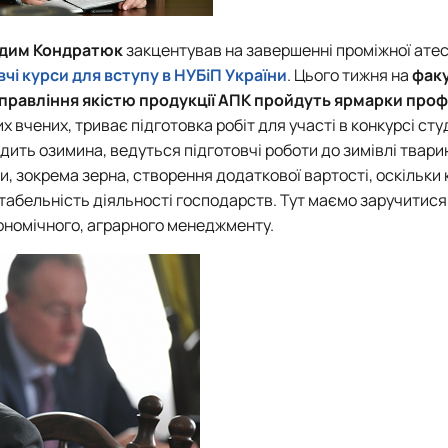
дим Кондратюк
закцентував на завершенні проміжної атес
вчі курси для вступу в НУБіП України
. Цього тижня на
фак
правління якістю продукції АПК
пройдуть ярмарки проф
 вчених, триває підготовка робіт для участі в конкурсі ст
дить озимина, ведуться підготовчі роботи до зимівлі твари
, зокрема зерна, створення додаткової вартості, оскільки
табельність діяльності господарств. Тут маємо заручитися
кономічного, аграрного менеджменту.