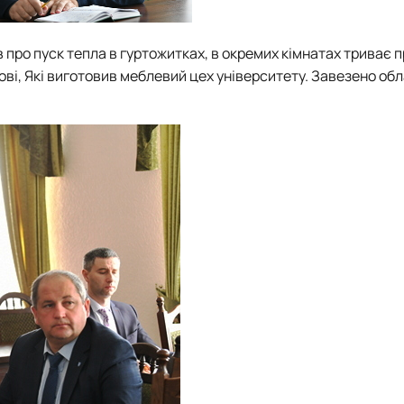
 про пуск тепла в гуртожитках, в окремих кімнатах триває 
 нові, Які виготовив меблевий цех університету. Завезено о