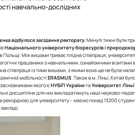
PhD
Події
Події
ності навчально-дослідних
Плани роботи
Відзнаки
Звіти та результати діяльності
Плани роботи
Звіти та результати діяльності
аєнка
відбулося засідання ректорату.
Минулі тижні були пр
ів
Національного університету біоресурсів і природок
в Польщі. Між вишами триває плідна співпраця, університе
дагогічні працівники з навчальними, ознайомчими візитами 
ана співпраця із тими вишами, з якими вона ще не була нал
демічної мобільності
ERASMUS
. Також в м. Ліньї, Китай бул
, засновниками якого є
НУБіП України
та
Університет Ліньї
льні дисципліни для них викладатимуть наші науково-педаг
а рекордною для університету – маємо понад 13200 студент
 закладі.