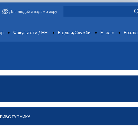
Для людей з вадами зору
ments
ар
Факультети / ННІ
Відділи/Служби
E-learn
Розкл
РИ
ВСТУПНИКУ