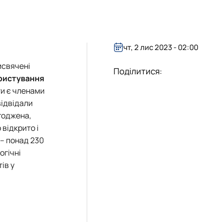
чт, 2 лис 2023 - 02:00
исвячені
Поділитися:
ористування
ти є членами
відвідали
агоджена,
о відкрито і
– понад 230
огічні
ів у