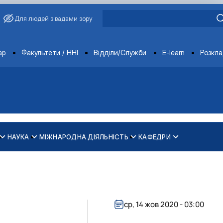
Для людей з вадами зору
ments
ар
Факультети / ННІ
Відділи/Служби
E-learn
Розкл
НАУКА
МІЖНАРОДНА ДІЯЛЬНІСТЬ
КАФЕДРИ
зпечення рівності у …
ти
ср, 14 жов 2020 - 03:00