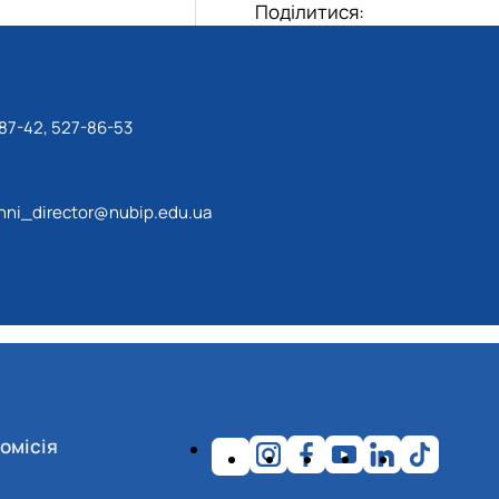
Поділитися:
87-42, 527-86-53
ni_director@nubip.edu.ua
омісія