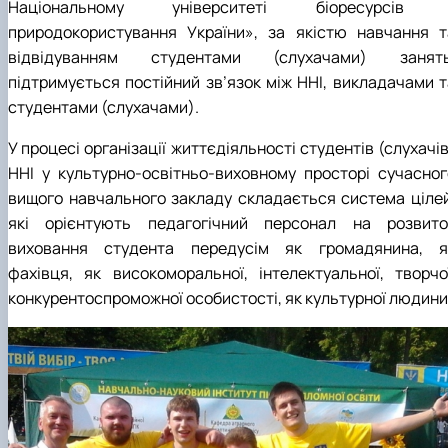
Національному університеті біоресурсів 
природокористування України», за якістю навчання т
відвідуванням студентами (слухачами) занять
підтримується постійний зв’язок між ННІ, викладачами т
студентами (слухачами).
У процесі організації життєдіяльності студентів (слухачі
ННІ у культурно-освітньо-виховному просторі сучасног
вищого навчального закладу складається система цілей
які орієнтують педагогічний персонал на розвито
виховання студента передусім як громадянина, я
фахівця, як високоморальної, інтелектуальної, творчої
конкурентоспроможної особистості, як культурної людини