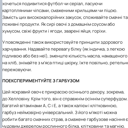
хочеться подивитися футбол чи серіал, ласуючи
картопляними чіпсами, смаженими крильцями чи піцою.
Замість цих висококалорійних закусок, споживайте смачні та
поживні продукти. Як cирі овочі з домашнім соусом або
хумусом, cвіжі фрукти і ягоди, зварені яйця, горіхи.
У повсякденні також використовуйте принципи здорового
харчування. Надавайте перевагу білку (як індичка, з легкою
підливою або без неї), зменште кількість масла, намащеного
на хліб, знімайте з м’яса птиці шкірку, їжте повільно, ретельн
пережовуючи.
ПОЕКСПЕРИМЕНТУЙТЕ З ГАРБУЗОМ
Цей яскравий овоч є прикрасою осіннього декору, зокрема,
до Хелловіну. Крім того, він є справжнім осіннім суперфудом.
Багатий вітамінами A, C і E, а також калієм і клітковиною,
гарбуз неймовірно універсальний. З його м’якоті можна
робити багато смачних страв, а смажене гарбузове насіння є
чудовим джерелом рослинного білка, клітковини та магнію.