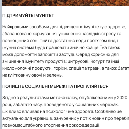
ПІДТРИМУЙТЕ ІМУНІТЕТ
Найкращими засобами для підвищення імунітету є здорове,
збалансоване харчування, уникнення наслідків стресу та
повноцінний сон. Пийте достатньо води протягом дня, і
імунна система буде працювати значно краще. Їжа також
може допомогти запобігти застуді. Серед корисних для
зміцнення імунітету продуктів: цитрусові, йогурт та інші
кисломолочні продукти, горіхи, спеції та трави, а також багат
на клітковину овочі й зелень.
ПОЛИШТЕ СОЦІАЛЬНІ МЕРЕЖІ ТА ПРОГУЛЯЙТЕСЯ
Згідно з результатами мета-аналізу, опублікованими у 2020
році, забагато часу, проведеного у соціальних мережах,
шкідливо впливає на психологічне здоров’я. Особливо це
актуально для українців, занурених у потік новин про перебі
повномасштабного вторгнення оркофедерації.