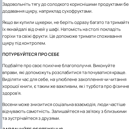
Задовольніть тягу до солодкого кориснішими продуктами бе
додавання цукру, наприклад сухофруктами.
Якщо ви купили цукерки, не беріть одразу багато та тримайт
їх якнайдалі від очей у шафі. Натомість на столі покладіть
горіхи та свіжі фрукти. Це допоможе тримати споживання
цукру під контролем.
ПОТУРБУЙТЕСЯ ПРО CЕБЕ
Подбайте про своє психічне благополуччя. Виконуйте
вправи, які допоможуть розслабитися та почуватися краще.
Виділяти час для себе, на улюблене захоплення чи читання
хорошої книги, є таким же важливим, як і турбота про фізичн
здоров’я.
Восени може знизитися соціальна взаємодія, люди частіше
відчувають самотність. Залишайтеся на зв’язку з близькими
та зустрічайтеся з друзями.