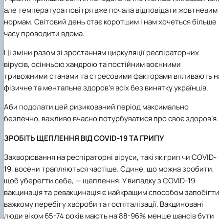
але температура повітря вже почала відповідати жовтневим
нормам. Світовий день стає коротшим і нам хочеться більше
часу проводити вдома.
Ці зміни разом зі зростанням циркуляції респіраторних
вірусів, осінньою хандрою та постійним воєнними
тривожними станами та стресовими факторами впливають н
фізичне та ментальне здоров’я всіх без винятку українців.
Аби подолати цей ризикований період максимально
безпечно, важливо вчасно потурбуватися про своє здоров’я.
ЗРОБІТЬ ЩЕПЛЕННЯ ВІД COVID-19 ТА ГРИПУ
Захворювання на респіраторні віруси, такі як грип чи COVID-
19, восени трапляються частіше. Єдине, що можна зробити,
щоб уберегти себе, — щеплення. У випадку з COVID-19
вакцинація та ревакцинація є найкращим способом запобігт
важкому перебігу хвороби та госпіталізації. Вакциновані
люди віком 65-74 років мають на 88-96% менше шансів бути