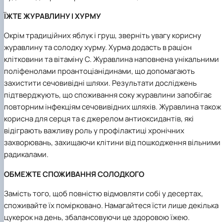
ЇЖТЕ ЖУРАВЛИНУ І ХУРМУ
Окрім традиційних яблук і груш, зверніть увагу корисну
журавлину та солодку хурму. Хурма додасть в раціон
клітковини та вітаміну С. Журавлина наповнена унікальними
поліфенолами проантоціанідинами, що допомагають
захистити сечовивідні шляхи. Результати досліджень
підтверджують, що споживання соку журавлини запобігає
повторним інфекціям сечовивідних шляхів. Журавлина також
корисна для серця та є джерелом антиоксидантів, які
відіграють важливу роль у профілактиці хронічних
захворювань, захищаючи клітини від пошкодження вільними
радикалами.
ОБМЕЖТЕ СПОЖИВАННЯ СОЛОДКОГО
Замість того, щоб повністю відмовляти собі у десертах,
споживайте їх помірковано. Намагайтеся їсти лише декілька
цукерок на день, збалансовуючи це здоровою їжею.