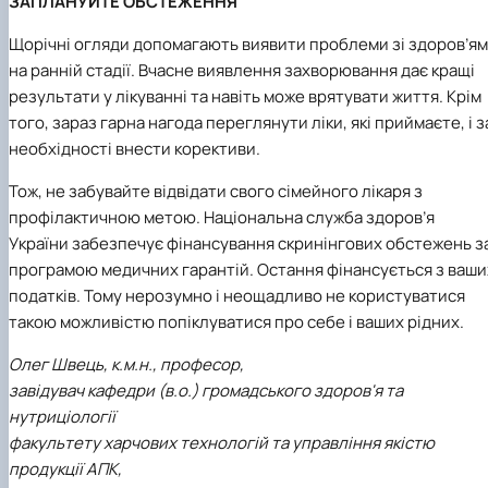
ЗАПЛАНУЙТЕ ОБСТЕЖЕННЯ
Щорічні огляди допомагають виявити проблеми зі здоров’ям
на ранній стадії. Вчасне виявлення захворювання дає кращі
результати у лікуванні та навіть може врятувати життя. Крім
того, зараз гарна нагода переглянути ліки, які приймаєте, і з
необхідності внести корективи.
Тож, не забувайте відвідати свого сімейного лікаря з
профілактичною метою. Національна служба здоров’я
України забезпечує фінансування скринінгових обстежень з
програмою медичних гарантій. Остання фінансується з ваши
податків. Тому нерозумно і неощадливо не користуватися
такою можливістю попіклуватися про себе і ваших рідних.
Олег Швець, к.м.н., професор,
завідувач кафедри (в.о.) громадського здоров'я та
нутриціології
факультету харчових технологій та управління якістю
продукції АПК,