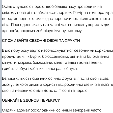
Осінь є чудовою порою, щоб більше часу проводити на
свіжому повітрі та займатися спортом. Помірна температура
перед холодною зимою дає перепочинок після спекотного
літа. Проведення часу на вулиці має величезну користь для
здоров’я, зокрема мобілізує імунну систему.
СПОЖИВАЙТЕ СЕЗОННІ ОВОЧІ ТА ФРУКТИ
В цю пору року варто насолоджуватися сезонними корисним
продуктами, як буряк, брюссельська, цвітна та білокачанна
капусти, морква, баклажани, кале та інша темна зелень,
гриби, гарбуз і кабачки, виноград, яблука.
Велика кількість смачних осінніх фруктів, ягід та овочів дає
змогу легко отримати користь від рослинної дієти. Запікайт
овочі з невеликою кількістю олії, солі та перцю.
ОБИРАЙТЕ ЗДОРОВІ ПЕРЕКУСИ
Сидячи вдома прохолодними осінніми вечорами часто