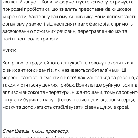
квашеній капусті. Коли ви ферментуєте капусту, отримуєте
природні пробіотики, що живлять представників кишкової
мікробіоти, бактерії у вашому кишківнику. Вони допомагають
організму у захисті від несприятливих факторів, сприяють
засвоюванню поживних речовин, перетравленню їжу та
навіть контролю тривоги.
БУРЯК
Колір цього традиційного для українців овочу походить від
різних антиоксидантів, які називаються беталаїнами. Ці
червоні та жовті пігменти є в стеблах мангольда та ревеню, 
також містяться у деяких грибах. Вони легше руйнуються під
впливом високої температури, ніж антоціани, тому спробуйт
готувати буряк на пару. Ці овочі корисні для здоров’я серця,
мозку та допомагають стабілізувати рівень цукру в крові
.
Олег Швець, к.м.н., професор,