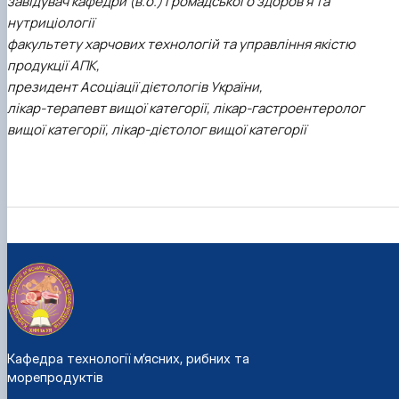
завідувач кафедри (в.о.) громадського здоров'я та
нутриціології
факультету харчових технологій та управління якістю
продукції АПК,
президент Асоціації дієтологів України,
лікар-терапевт вищої категорії, лікар-гастроентеролог
вищої категорії, лікар-дієтолог вищої категорії
Кафедра технології м’ясних, рибних та
морепродуктів