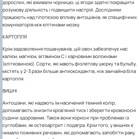
дорослих, які вживали чорницю, ці ягоди здатні покращити
розумову діяльність і підвищити настрій. Дослідники
працюють над гіпотезою впливу антоціанів, як специфічних
комунікаторів між клітинами мозку.
КАРТОПЛЯ
Крім задоволення пошанувачів, цій овоч забезпечує нас
калієм, магнієм, вітаміном С і харчовими волокнами
(клітковиною). Сорти, які мають фіолетову шкірку та бульбу,
містять у 2-3 рази більше антиоксидантів, ніж звичайна біла
картопля.
ВИШНІ
Антоціани, які надають їм насичений темний колір,
допомагають знизити кров’яний тиск і зберегти кровоносні
судини здоровими. Також вони корисні при проблемах із
суглобами, як остеоартрит і подагра.
Крім того, у вишнях є
чимало поживних речовин, які допомагають запобігти раку,