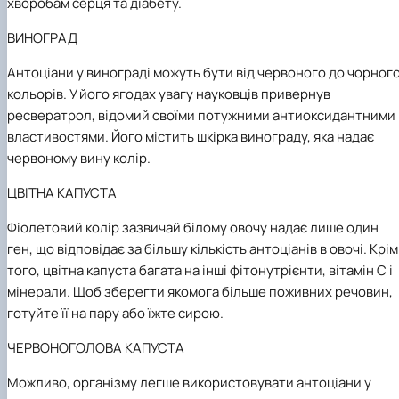
хворобам серця та діабету.
ВИНОГРАД
Антоціани у винограді можуть бути від червоного до чорног
кольорів. У його ягодах увагу науковців привернув
ресвератрол, відомий своїми потужними антиоксидантними
властивостями. Його містить шкірка винограду, яка надає
червоному вину колір.
ЦВІТНА КАПУСТА
Фіолетовий колір зазвичай білому овочу надає лише один
ген, що відповідає за більшу кількість антоціанів в овочі. Крім
того, цвітна капуста багата на інші фітонутрієнти, вітамін С і
мінерали. Щоб зберегти якомога більше поживних речовин,
готуйте її на пару або їжте сирою.
ЧЕРВОНОГОЛОВА КАПУСТА
Можливо, організму легше використовувати антоціани у