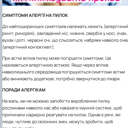
СИМПТОМИ АЛЕРГІЇ НА ПИЛОК
До найпоширеніших симптомів належать нежить (алергічни
риніт, ринорея), закладений ніс, чхання, свербіж у носі, очах,
вухах і роті, червоні очі, що сльозяться, набряки навколо оче
(алергічний кон’юктивіт).
При астмі вплив пилку може погіршити симптоми. Це
називається алергічною астмою. Якщо через вплив
навколишнього середовища погіршуються симптоми астми
або виникають додаткові, потрібно звернутися до лікаря.
ПОРАДИ АЛЕРГІКАМ
На жаль, ми не можемо запобігти виробленню пилку
рослинами навколо нас або наказати імунній системі, щоб
припинали надмірно реагувати на пилок. Однак є речі, які
люди, чутливі до сезонних змін, можуть зробити, щоб