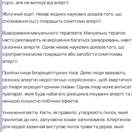
горлі, але не вилікує від алергії.
Яблучний оцет. Немає жодних наукових доказів того, що
споживання оцту покращить симптоми алергії.
Відвідування мануального терапевта. Мануальну терапію
часто рекламують як вирішення багатьох захворювань, навіт
сезонних алергій. Однак немає наукових доказів того, що
хіропрактика може покращити або запобігти симптомам
алергії.
Прийом лише безрецептурних ліків. Деякі люди вважають
сезонну алергію недостатньо «серйозною», щоб звертатис
до лікаря за рецептурними ліками. Однак лікар може виписа
препарат, який буде набагато дієвішим в лікуванні алергії та 
меншою кількістю побічних ефектів.
Уникнення квітів. Квіти, як правило, утворюють пилок, який
прилипає до них, залучаючи комах-запилювачів. Алергеном
для людей зазвичай виступає пилок трави та дерев, який