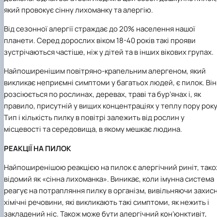
який провокує сінну лихоманку та алергію.
Від сезонної алергії страждає до 20% населення нашої
планети. Серед дорослих віком 18-40 років такі прояви
зустрічаються частіше, ніж у дітей та в інших вікових групах.
Найпоширенішим повітряно-крапельним алергеном, який
викликає неприємні симптоми у багатьох людей, є пилок. Він
розсіюється по рослинах, деревах, траві та бур’янах і, як
правило, присутній у вищих концентраціях у теплу пору року
Тип і кількість пилку в повітрі залежить від рослин у
місцевості та середовища, в якому мешкає людина.
РЕАКЦІЇ НА ПИЛОК
Найпоширенішою реакцією на пилок є алергічний риніт, так
відомий як «сінна лихоманка». Виникає, коли імунна система
реагує на потрапляння пилку в організм, вивільняючи захисн
хімічні речовини, які викликають такі симптоми, як нежить і
закладений ніс. Також може бути алергічний кон’юнктивіт,