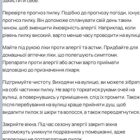
захистити себе.
Перевірте прогноз пилку. Подібно до прогнозу погоди, існує
прогноз пилку. Він допоможе спланувати свій день таким
чином, щоб зменшити ймовірність алергії. Наприклад, коли
рівень пилку високий, варто менше часу проводити на вулиці
Майте під рукою ліки проти алергії та астми. Придбайте для
домашньої аптечки ліки, що полегшують симптоми.
Препарати проти алергії або астми варто приймати
відповідно до призначення лікаря.
Підтримуйте чистоту. Виходячи на вулицю, ви можете зібрат
на собі частинки пилку. Не варто торкатися руками очей на
вулиці, а повернувшись у приміщення, слід їх промити. Також
після перебування на вулиці краще прийняти душ, щоб
видалити пилок зі шкіри та волосся, а також переодягнутися.
Закрийте вікна. Під час сезону алергії закриті вікна
допоможуть уникнути подразників у помешканні, адже
всередину не потраплятиме пилок.