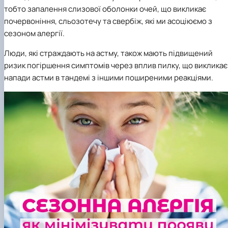
тобто запалення слизової оболонки очей, що викликає
почервоніння, сльозотечу та свербіж, які ми асоціюємо з
сезоном алергії.
Люди, які страждають на астму, також мають підвищений
ризик погіршення симптомів через вплив пилку, що викликає
напади астми в тандемі з іншими поширеними реакціями.