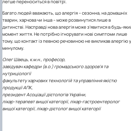
легше переноситься в повітрі.
Багато людей вважають, що алергія – сезонна, на домашніх
тварин, харчова чи інша – може розвинутися лише в
дитинстві. Насправді нова алергія може з’явитися в будь-яки
момент життя. Не потрібно ігнорувати нові симптоми лише
тому, що контакт із певною речовиною не викликав алергію 
минулому.
Олег Швець, к.м.н., професор,
завідувач кафедри (в.о.) громадського здоров'я та
нутриціології
факультету харчових технологій та управління якістю
продукції АПК,
президент Асоціації дієтологів України,
лікар-терапевт вищої категорії, лікар-гастроентеролог
вищої категорії, лікар-дієтолог вищої категорії