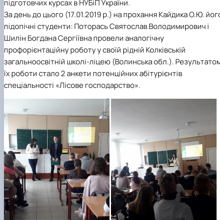
підготовчих курсах в НУБіП України.
За день до цього (17.01.2019 р.) на прохання Кайдика О.Ю. йог
підопічні студенти: Поторась Святослав Володимирович і
Шилін Богдана Сергіївна провели аналогічну
профорієнтаційну роботу у своїй рідній Колківській
загальноосвітній школі-ліцею (Волинська обл.). Результато
їх роботи стало 2 анкети потенційних абітурієнтів
спеціальності «Лісове господарство».