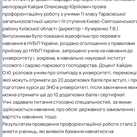
меліорацій Кайдик Олександр Юрійович провів
профорієнтаційну роботу з учнями 11 класу Тарасівської
загальноосвітньої школи І-ІІІ ступенів Києво-Святошинськог
району Київської області (директор – Кучеренко Т.В.).
Випускникам було показано відеофільм про переваги
навчання в НУБіП України, роздано оголошення з правилами
прийому до НУБіП України, запрошено учнів на навчання до
університету і, зокрема, в навчально-науковий інститут
лісового і садово-паркового господарства. Доцент Кайдик
О.Ю. розповів учням про олімпіаду в університеті, переможці
якої можуть отримати до 20 додаткових балів при вступі, і пр
підготовчі курси до ЗНО в університеті, після закінчення яки
можна отримати ще до 10 додаткових балів і сертифікат.
Учні задавали питання стосовно спеціальностей, за якими
здійснюється навчання, про обсяг державного замовлення і
вартість навчання, тощо.
Результатом проведення профорієнтаційної роботи стало 2
анкети учениць, які виявили бажання навчатися на