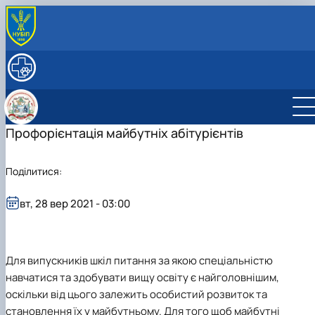
ПРО КАФЕДРУ
Історія кафедри
ОСВІТНІЙ ПРОЦЕС
Колектив кафедри
Робочі програми
НАУКОВА РОБОТА
Навчальні практики
Наукова робота студентів
МІЖНАРОДНА ДІЯЛЬНІСТЬ
Наукова діяльність
Студентський науковий гурток «Ветеринарн
Міжнародні проекти
Профорієнтація майбутніх абітурієнтів
Аспірантура
санітарії та гігієни»
Наукові розробки
Модуль Жана Моне "Контроль безпечності
Студентський науковий гурток «Інновації та
Наукові школи
харчових продуктів у ЄС" (587548-EPP-1-2…
Поділитися:
дорадництво у ветеринарно-санітарній…
Модуль Жана Моне "Інтеграція політики та
засад Єдиного здоров'я ЄС в Україні" (…
вт, 28 вер 2021 - 03:00
Для випускників шкіл питання за якою спеціальністю
навчатися та здобувати вищу освіту є найголовнішим,
оскільки від цього залежить особистий розвиток та
становлення їх у майбутньому. Для того щоб майбутні