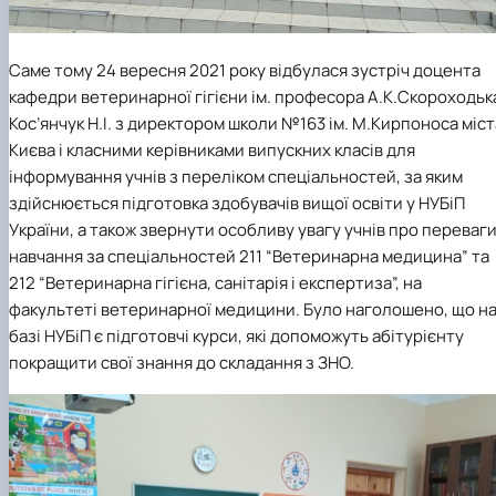
Саме тому 24 вересня 2021 року відбулася зустріч доцента
кафедри ветеринарної гігієни ім. професора А.К.Скороходьк
Кос’янчук Н.І. з директором школи №163 ім. М.Кирпоноса міст
Києва і класними керівниками випускних класів для
інформування учнів з переліком спеціальностей, за яким
здійснюється підготовка здобувачів вищої освіти у НУБіП
України, а також звернути особливу увагу учнів про переваг
навчання за спеціальностей 211 “Ветеринарна медицина” та
212 “Ветеринарна гігієна, санітарія і експертиза”, на
факультеті ветеринарної медицини. Було наголошено, що н
базі НУБіП є підготовчі курси, які допоможуть абітурієнту
покращити свої знання до складання з ЗНО.