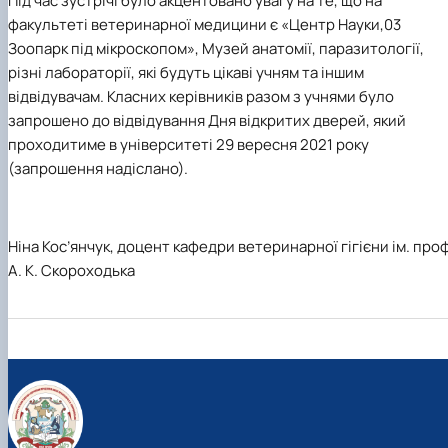
Під час зустрічі було акцентовано увагу на те, що на
факультеті ветеринарної медицини є «Центр Науки,03
Зоопарк під мікроскопом», Музей анатомії, паразитології,
різні лабораторії, які будуть цікаві учням та іншим
відвідувачам. Класних керівників разом з учнями було
запрошено до відвідування Дня відкритих дверей, який
проходитиме в університеті 29 вересня 2021 року
(запрошення надіслано).
Ніна Кос’янчук, доцент кафедри ветеринарної гігієни ім. проф
А. К. Скороходька