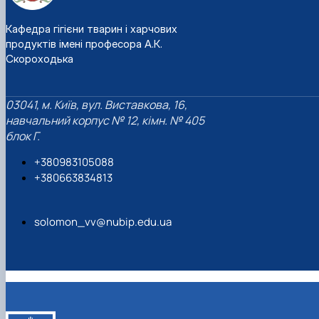
Кафедра гігієни тварин і харчових
продуктів імені професора А.К.
Скороходька
03041, м. Київ, вул. Виставкова, 16,
навчальний корпус № 12, кімн. № 405
блок Г.
+380983105088
+380663834813
solomon_vv@nubip.edu.ua