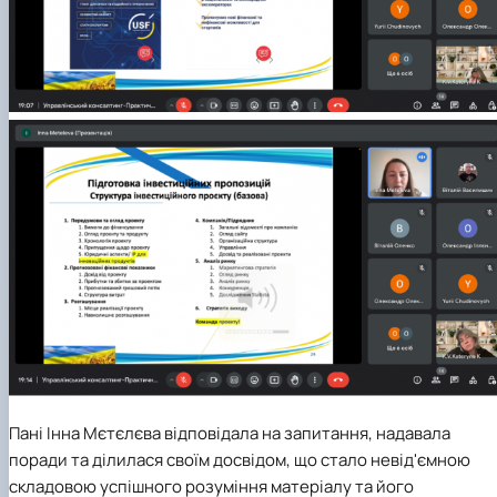
Пані Інна Мєтєлєва відповідала на запитання, надавала
поради та ділилася своїм досвідом, що стало невід'ємною
складовою успішного розуміння матеріалу та його