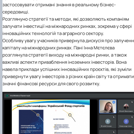
застосовувати отримані знання в реальному бізнес-
середовищі.
Розглянуно стратегії та методи, які дозволяють компаніям
залучати інвестиції на міжнародних ринках, зокрема у сфері
інноваційних технологій та аграрного сектору.
Особливу увагу учасників привернула дискусія про залучен
капіталу на міжнародних ринках. Пані Інна Мєтєлєва
розглянула стратегії виходу на міжнародні ринки, а також
важливі аспекти приваблення іноземних інвесторів. Вона
навела приклади успішних інноваційних проєктів, які зуміли
привернути увагу інвесторів з різних країн світу та отримати
значні фінансові ресурси для свого розвитку.