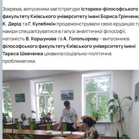
Зокрема, випускники магістратури
історико-філософського
факультету Київського університету імені Бориса Грінченк
К. Дерід
та
Г. Кулебякін
продемонстрували свою ерудицію т
наміри спеціалізуватися в галузі аналітичної філософії,
натомість
В. Коршунова
та
А. Голопьорову
– випускників
філософського факультету Київського університету імені
Тараса Шевченка
цікавила соціально-політична
проблематика.