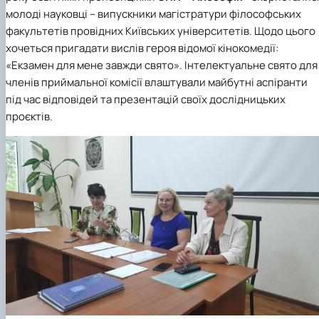
клуб»
молоді науковці – випускники магістратури філософських
Науковий гурток «Філософські проблеми
факультетів провідних Київських університетів. Щодо цього
міжособистісної та міжгрупової комунікаці…
хочеться пригадати вислів героя відомої кінокомедії:
Науковий гурток «Історія держави і права
«Екзамен для мене завжди свято». Інтелектуальне свято для
України»
членів приймальної комісії влаштували майбутні аспіранти
під час відповідей та презентацій своїх дослідницьких
проєктів.