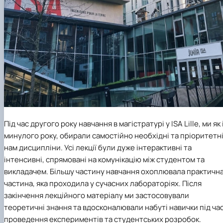
Під час другого року навчання в магістратурі у ISA Lille, ми як 
минулого року, обирали самостійно необхідні та пріоритетн
нам дисципліни. Усі лекції були дуже інтерактивні та
інтенсивні, спрямовані на комунікацію між студентом та
викладачем. Більшу частину навчання охоплювала практичн
частина, яка проходила у сучасних лабораторіях. Після
закінчення лекційного матеріалу ми застосовували
теоретичні знання та вдосконалювали набуті навички під ча
проведення експериментів та студентських розробок.