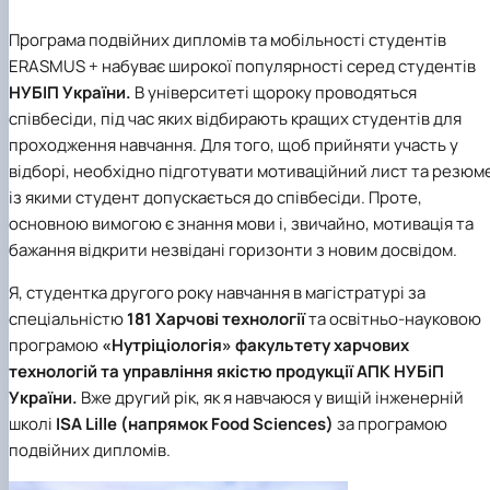
Програма подвійних дипломів та мобільності студентів
ERASMUS + набуває широкої популярності серед студентів
НУБІП України.
В університеті щороку проводяться
співбесіди, під час яких відбирають кращих студентів для
проходження навчання. Для того, щоб прийняти участь у
відборі, необхідно підготувати мотиваційний лист та резюм
із якими студент допускається до співбесіди. Проте,
основною вимогою є знання мови і, звичайно, мотивація та
бажання відкрити незвідані горизонти з новим досвідом.
Я, студентка другого року навчання в магістратурі за
спеціальністю
181 Харчові технології
та освітньо-науковою
програмою
«Нутріціологія»
факультету харчових
технологій та управління якістю продукції АПК НУБіП
України.
Вже другий рік, як я навчаюся у вищій інженерній
школі
ISA Lille (напрямок Food Sciences)
за програмою
подвійних дипломів.