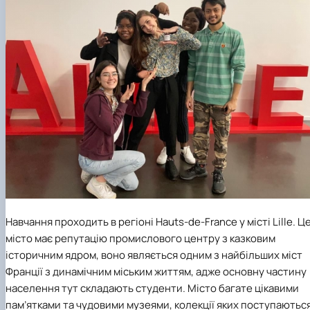
Навчання проходить в регіоні Hauts-de-France у місті Lille. Ц
місто має репутацію промислового центру з казковим
історичним ядром, воно являється одним з найбільших міст
Франції з динамічним міським життям, адже основну частину
населення тут складають студенти. Місто багате цікавими
пам’ятками та чудовими музеями, колекції яких поступаютьс