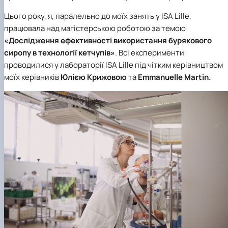
Цього року, я, паралельно до моїх занять у ISA Lille,
працювала над магістерською роботою за темою
«Дослідження ефективності використання бурякового
сиропу в технології кетчупів»
. Всі експерименти
проводилися у лабораторії ISA Lille під чітким керівництвом
моїх керівників
Юлією Крижовою
та
Emmanuelle Martin.