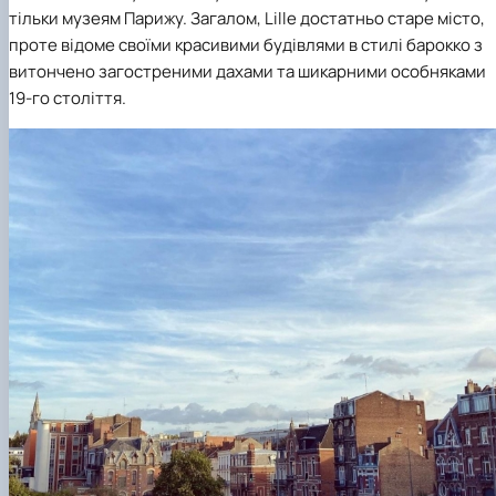
тільки музеям Парижу. Загалом, Lille достатньо старе місто,
проте відоме своїми красивими будівлями в стилі барокко з
витончено загостреними дахами та шикарними особняками
19-го століття.