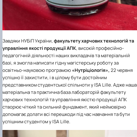
Завдяки НУБіП України,
факультету харчових технологій та
управління якості продукції АПК
, високій професійно-
педагогічній діяльності наших викладачів та матеріальній
базі, я змогла написати гідну магістерську роботу за
освітньо-науковою програмою
«Нутріціологія»,
22 червня
успішно її захистити, і в цілому бути достойним
представником студентської спільноти у ISA Lille. Адже наша
матеріальна та практична база лабораторій факультету
харчових технологій та управління якістю продукції АПК
створює чіткий та сильний фундамент, який неймовірно
допомагає долати всі перешкоди під час навчання та бути
успішним студентом у ISA Lille.