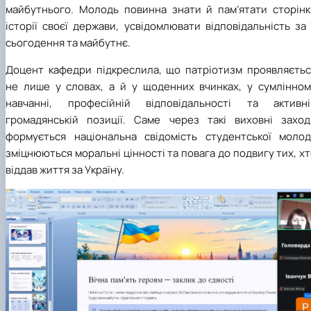
майбутнього. Молодь повинна знати й пам’ятати сторінк
історії своєї держави, усвідомлювати відповідальність за 
сьогодення та майбутнє.
Доцент кафедри підкреслила, що патріотизм проявляєтьс
не лише у словах, а й у щоденних вчинках, у сумлінном
навчанні, професійній відповідальності та активні
громадянській позиції. Саме через такі виховні заход
формується національна свідомість студентської молоді
зміцнюються моральні цінності та повага до подвигу тих, х
віддав життя за Україну.