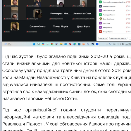
Під час зустрічі було згадано події зими 2013–2014 років, 
стали визначальними для новітньої історії нашої держави
Особливу увагу приділили трагічним дням лютого 2014 рок
коли на Майдан Незалежності у Київ та на прилеглих вулиц
відбувалися найзапекліші протистояння. Саме тоді Україн
втратила своїх найвідважніших синів і дочок, яких сьогодні 
називаємо Героями Небесної Сотні.
Під час організаційної години студенти переглянул
інформаційні матеріали та відеосвідчення очевидців поді
Революція Гідності. У ході обговорення йшлося про причи
протестів, їхній вплив на суспільно-політичні процеси 