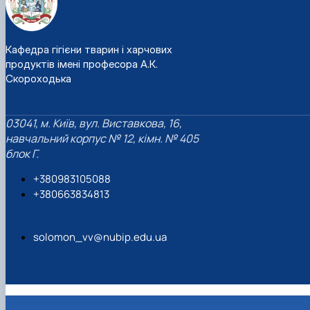
Кафедра гігієни тварин і харчових
продуктів імені професора А.К.
Скороходька
03041, м. Київ, вул. Виставкова, 16,
навчальний корпус № 12, кімн. № 405
блок Г.
+380983105088
+380663834813
solomon_vv@nubip.edu.ua