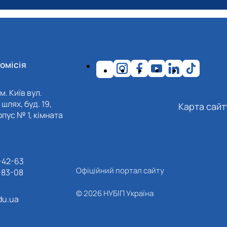
омісія
м. Київ вул.
шлях, буд. 19,
Карта сайт
пус № 1, кімната
-42-63
Офіційний портал сайту
-83-08
© 2026 НУБІП Україна
du.ua