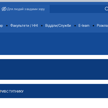
Для людей з вадами зору
ments
ар
Факультети / ННІ
Відділи/Служби
E-learn
Розкл
РИ
ВСТУПНИКУ