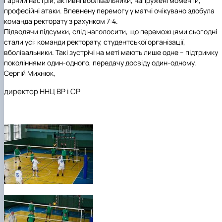
гарний настрій, активні вболівальники, напружені моменти,
професійні атаки. Впевнену перемогу у матчі очікувано здобула
команда ректорату з рахунком 7:4.
Підводячи підсумки, слід наголосити, що переможцями сьогодні
стали усі: команди ректорату, студентської організації,
вболівальники. Такі зустрічі на меті мають лише одне – підтримку
поколіннями один-одного, передачу досвіду один-одному.
Сергій Михнюк,
директор ННЦ ВР і СР