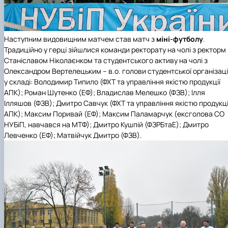
Наступним видовищним матчем став матч з
міні-футболу
.
Традиційно у герці зійшлися команди ректорату на чолі з ректорм
Станіславом Ніколаєнком та студентського активу на чолі з
Олександром Вертелецьким – в.о. голови студентської організаці
у складі: Володимир Типило (ФХТ та управління якістю продукції
АПК); Роман Шутенко (ЕФ); Владислав Мелешко (ФЗВ); Ілля
Ілляшов (ФЗВ); Дмитро Савчук (ФХТ та управління якістю продукці
АПК); Максим Поривай (ЕФ); Максим Паламарчук (ексголова СО
НУБіП, навчався на МТФ); Дмитро Кушпій (ФЗРБтаЕ); Дмитро
Левченко (ЕФ); Матвійчук Дмитро (ФЗВ).