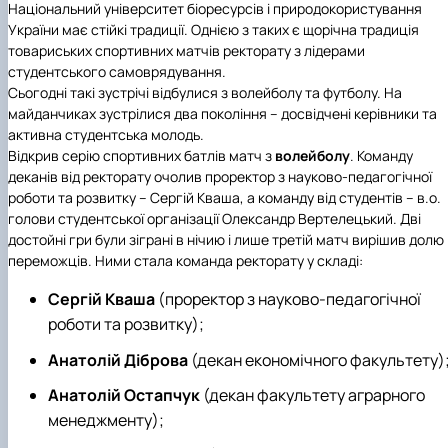
Національний університет біоресурсів і природокористування
України має стійкі традиції. Однією з таких є щорічна традиція
товариських спортивних матчів ректорату з лідерами
студентського самоврядування.
Сьогодні такі зустрічі відбулися з волейболу та футболу. На
майданчиках зустрілися два покоління – досвідчені керівники та
активна студентська молодь.
Відкрив серію спортивних батлів матч з
волейболу
. Команду
деканів від ректорату очолив проректор з науково-педагогічної
роботи та розвитку – Сергій Кваша, а команду від студентів – в.о.
голови студентської організації Олександр Вертелецький. Дві
достойні гри були зіграні в нічию і лише третій матч вирішив долю
переможців. Ними стала команда ректорату у складі:
Сергій Кваша
(проректор з науково-педагогічної
роботи та розвитку);
Анатолій Діброва
(декан економічного факультету)
Анатолій Остапчук
(декан факультету аграрного
менеджменту);