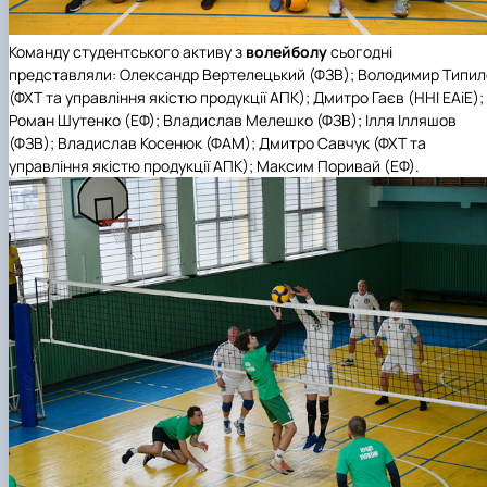
Команду студентського активу з
волейболу
сьогодні
представляли: Олександр Вертелецький (ФЗВ); Володимир Типил
(ФХТ та управління якістю продукції АПК); Дмитро Гаєв (ННІ ЕАіЕ);
Роман Шутенко (ЕФ); Владислав Мелешко (ФЗВ); Ілля Ілляшов
(ФЗВ); Владислав Косенюк (ФАМ); Дмитро Савчук (ФХТ та
управління якістю продукції АПК); Максим Поривай (ЕФ).