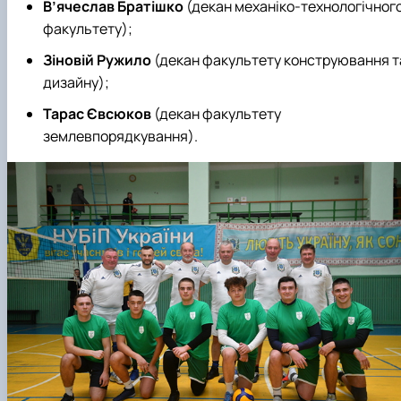
В’ячеслав Братішко
(декан механіко-технологічног
факультету);
Зіновій Ружило
(декан факультету конструювання т
дизайну);
Тарас Євсюков
(декан факультету
землевпорядкування).