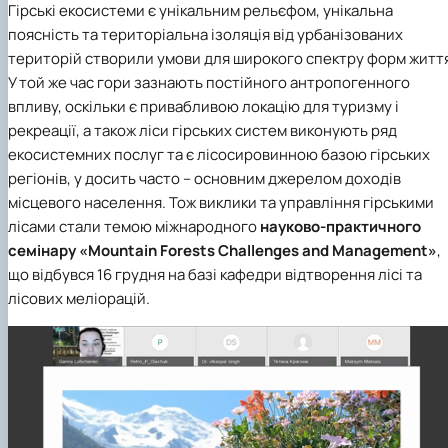
Гірські екосистеми є унікальним рельєфом, унікальна
поясність та територіальна ізоляція від урбанізованих
територій створили умови для широкого спектру форм житт
У той же час гори зазнають постійного антропогенного
впливу, оскільки є привабливою локацію для туризму і
рекреації, а також ліси гірських систем виконують ряд
екосистемних послуг та є лісосировинною базою гірських
регіонів, у досить часто – основним джерелом доходів
місцевого населення. Тож виклики та управління гірськими
лісами стали темою міжнародного
науково-практичного
семінару «Mountain Forests Challenges and Management»
,
що відбувся 16 грудня на базі кафедри відтворення лісі та
лісових меліорацій.