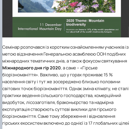
Семінар розпочався із коротким ознайомленням учасників із
метою відзначення Генеральною асамблеєю ООН подібних
міжнародних тематичних днів, а також фокусом святкування
Міжнародного дня гір 2020
, а саме – «Гірське
біорізноманіття». Важливо, що у горах проживає 15 %
населення світу і тут же зосереджено близько половини
світових точок біорізноманіття. Однак зміна клімату, не сталі
практики ведення сільського господарства, комерційний
видобуток, лісозаготівля, браконьєрство та надмірна
експлуатація створюють суттєві виклики для гірського
біорізноманіття. Саме тому збереження і відновлення
гірських екосистем включено до однієї із 17 глобальних ціле