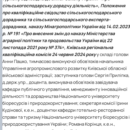
сільськогосподарську дорадчу діяльність», Положення
про кваліфікаційне свідоцтво сільськогосподарського
дорадника та сільськогосподарського експерта-
дорадника, наказу Мінагрополітики України від 14.02.2023
р. № 191 «Про внесення змін до наказу Міністерства
аграрної політики та продовольства України від 22
листопада 2021 року № 374», Київська регіональна
кваліфікаційна комісія 24 червня 2024 року
у складі голови
Анни Пашко
, тимчасово виконуючої обов’язків начальника
Управління агропромислового розвитку Київської обласної
військової адміністрації; заступника голови
Сергія Приліпка
,
д.держ.упр., доцента, виконувача обов’язків завідувача
кафедри публічного управління, менеджменту інноваційної
діяльності та дорадництва Національного університету
біоресурсів і природокористування; секретаря комісії
Ірини
Кудінової
, к.е.н., доцентки кафедри готельно-ресторанної
справи та туризму Національного університету біоресурсів і
природокористування України;
Романа Корінця,
к.е.н.,