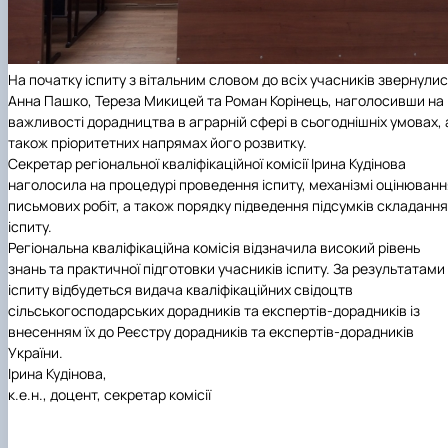
На початку іспиту з вітальним словом до всіх учасників звернули
Анна Пашко, Тереза Микицей та Роман Корінець, наголосивши на
важливості дорадництва в аграрній сфері в сьогоднішніх умовах, 
також пріоритетних напрямах його розвитку.
Секретар регіональної кваліфікаційної комісії Ірина Кудінова
наголосила на процедурі проведення іспиту, механізмі оцінюванн
письмових робіт, а також порядку підведення підсумків складання
іспиту.
Регіональна кваліфікаційна комісія відзначила високий рівень
знань та практичної підготовки учасників іспиту. За результатами
іспиту відбудеться видача кваліфікаційних свідоцтв
сільськогосподарських дорадників та експертів-дорадників із
внесенням їх до Реєстру дорадників та експертів-дорадників
України.
Ірина Кудінова,
к.е.н., доцент, секретар комісії