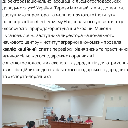
директора Національної асоціації сільськогосподарських
дорадчих служб України;
Терези Микицей
, к.е.н., доцентки,
заступника директора Навчально-наукового інституту
неперервної освіти і туризму Національного університету
біоресурсів і природокористування України;
Миколи
Пугачова
, д.е.н., заступника директора Національного
наукового центру «Інститут аграрної економіки» провела
кваліфікаційний іспит
з перевірки рівня знань та практични
навичок сільськогосподарських дорадників і
сільськогосподарських експертів–дорадників для отриманн
кваліфікаційних свідоцтв сільськогосподарського дорадника
та експерта-дорадника.