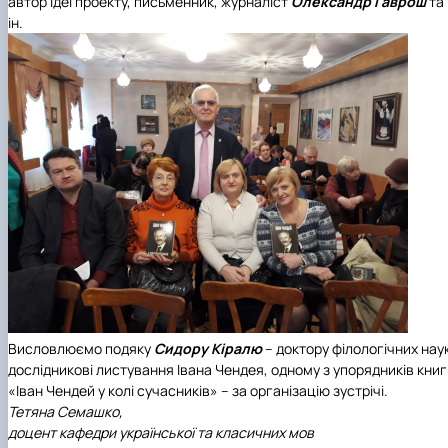
автор ідеї проекту, письменник, журналіст
Олександр Гаврош
та
ін.
Висловлюємо подяку
Сидору Кіралю
– доктору філологічних нау
дослідникові листування Івана Чендея, одному з упорядників кни
«Іван Чендей у колі сучасників» – за організацію зустрічі.
Тетяна Семашко,
доцент кафедри української та класичних мов