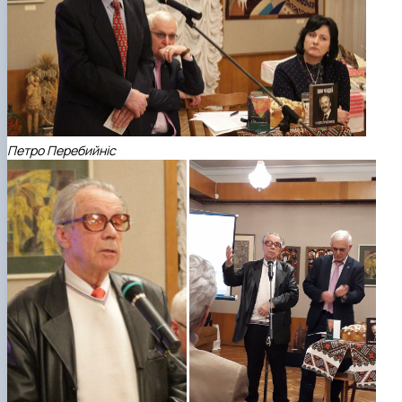
Петро Перебийніс