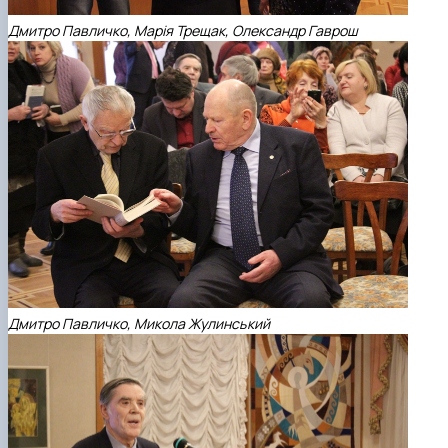
Д
митро Павличко, Марія Трещак, Олександр Гаврош
Дмитро Павличко, Микола Жулинський