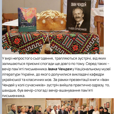
У вирі непростого сьогодення, трапляються зустрічі, від яких
залишаються приємні спогади ще довго по тому. Серед таких –
вечір пам’яті письменника
Івана Чендея
у Національному музеї
літератури України, до якого долучилися викладачі кафедри
української та класичних мов.
За рамки презентації книги «Іван
Чендей у колі сучасників» зустріч вийшла практично одразу, то,
швидше, був вечір-спогад і вечір-вшанування пам’яті
письменника.