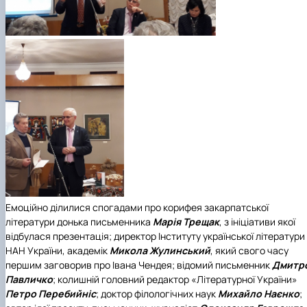
Емоційно ділилися спогадами про корифея закарпатської
літератури донька письменника
Марія Трещак
, з ініціативи якої
відбулася презентація; директор Інституту української літератури
НАН України, академік
Микола Жулинський
,
який свого часу
першим заговорив про Івана Чендея; відомий письменник
Дмитр
Павличко
; колишній головний редактор «Літературної України»
Петро Перебийніс
; доктор філологічних наук
Михайло Наєнко
;