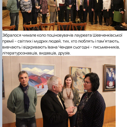
Зібралося чимале коло поціновувачів лауреата Шевченківської
премії – світлих і мудрих людей, тих, хто люблять і пам’ятають,
вивчають і відкривають Івана Чендея сьогодні – письменників,
літературознавців, видавців, друзів.