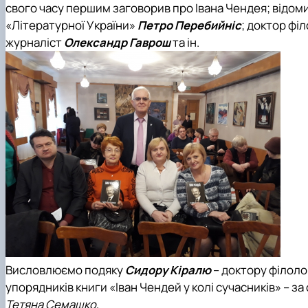
свого часу першим заговорив про Івана Чендея; відо
«Літературної України»
Петро Перебийніс
; доктор фі
журналіст
Олександр Гаврош
та ін.
Висловлюємо подяку
Сидору Кіралю
– доктору філоло
упорядників книги «Іван Чендей у колі сучасників» – за 
Тетяна Семашко,