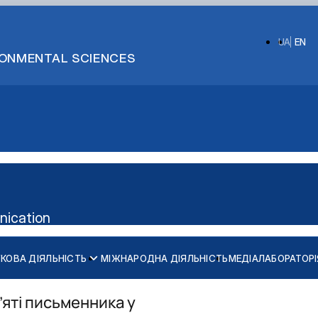
UA
EN
IRONMENTAL SCIENCES
nication
КОВА ДІЯЛЬНІСТЬ
МІЖНАРОДНА ДІЯЛЬНІСТЬ
МЕДІАЛАБОРАТОРІ
м’яті письменника у
алавр")