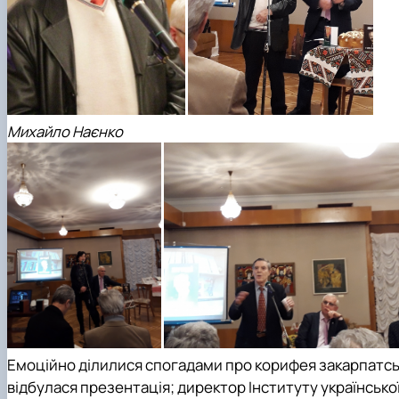
Михайло Наєнко
Емоційно ділилися спогадами про корифея закарпатсь
відбулася презентація; директор Інституту українсько