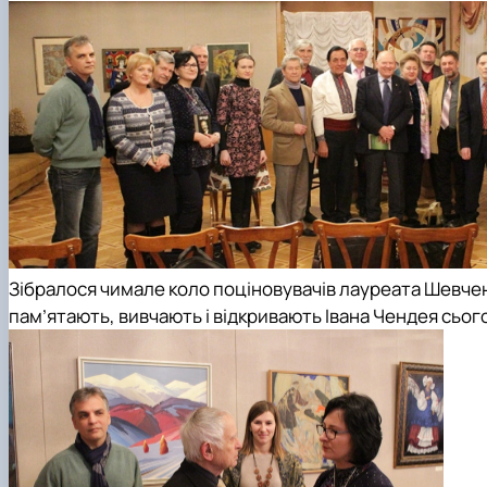
Зібралося чимале коло поціновувачів лауреата Шевченкі
пам’ятають, вивчають і відкривають Івана Чендея сього