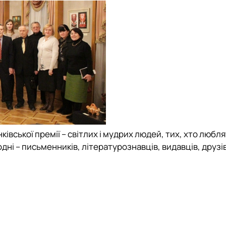
вської премії – світлих і мудрих людей, тих, хто люблят
дні – письменників, літературознавців, видавців, друзів