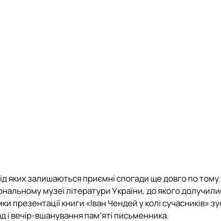
стр")
ших спеціальностей
кої майстерності»
від яких залишаються приємні спогади ще довго по тому
ональному музеї літератури України, до якого долучили
мки презентації книги «Іван Чендей у колі сучасників» зу
д і вечір-вшанування пам’яті письменника.