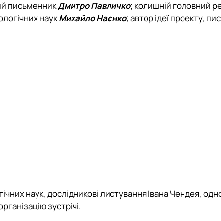
мий письменник
Дмитро Павличко
; колишній головний р
лологічних наук
Михайло Наєнко
; автор ідеї проекту, п
гічних наук, дослідникові листування Івана Чендея, одн
організацію зустрічі.