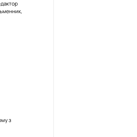
едактор
исьменник,
ому з