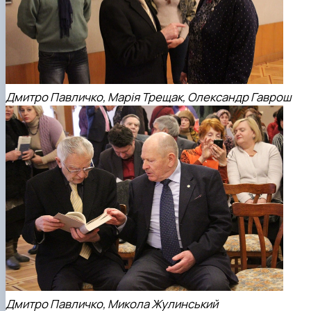
Д
митро Павличко, Марія Трещак, Олександр Гаврош
Дмитро Павличко, Микола Жулинський