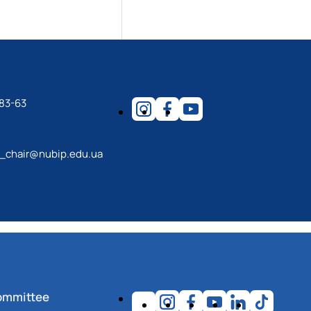
83-63
m_chair@nubip.edu.ua
ommittee