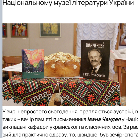
Національному музеї літератури України
Чому НУБіП України - твій правильний вибір?
Робочі програми, електронні навчальні курси (ОС "Магі
Студентський науковий гурток «Медіакрок»
Альманах
Часті запитання про вступ
Навчально-методичне забезпечення дисциплін для ін
Студентський науковий гурток «Мовознавчі студії»
Підготовчі курси до НМТ
Практичне навчання
Студентський науковий гурток «Секрети журналістсь
Підготовчі курси до ЄВІ
Студентський науковий гурток «Наукова майстерня»
Правила прийому 2026
Контактні дані
У вирі непростого сьогодення, трапляються зустрічі, 
таких – вечір пам’яті письменника
Івана Чендея
у Наці
викладачі кафедри української та класичних мов.
За ра
вийшла практично одразу, то, швидше, був вечір-спога