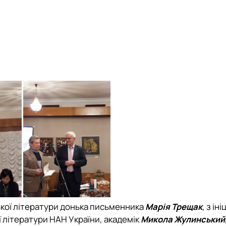
кої літератури донька письменника
Марія Трещак
, з ін
ї літератури НАН України, академік
Микола Жулинський