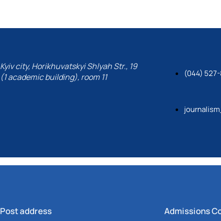
Kyiv city, Horikhuvatskyi Shlyah Str., 19
(044) 527-
(1 academic building), room 11
journalis
Post address
Admissions C