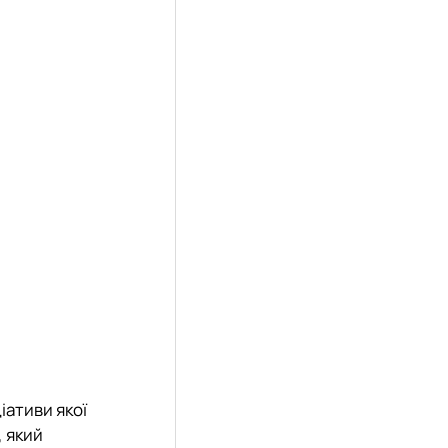
іціативи якої
,
який