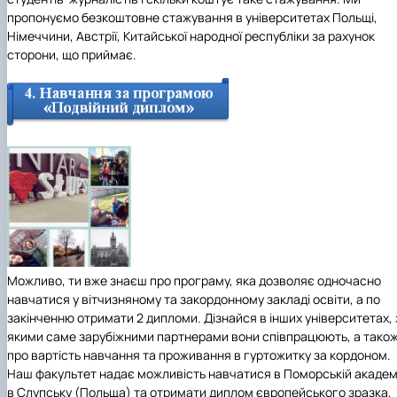
пропонуємо
безкоштовне стажування
в університетах Польщі,
Німеччини, Австрії, Китайської народної республіки за рахунок
сторони, що приймає.
Можливо, ти вже знаєш про програму, яка дозволяє одночасно
навчатися у вітчизняному та закордонному закладі освіти, а по
закінченню отримати 2 дипломи. Дізнайся в інших університетах, 
якими саме зарубіжними партнерами вони співпрацюють, а тако
про вартість навчання та проживання в гуртожитку за кордоном.
Наш факультет надає можливість навчатися в Поморській академі
в Слупську (Польща) та отримати
диплом європейського зразка,