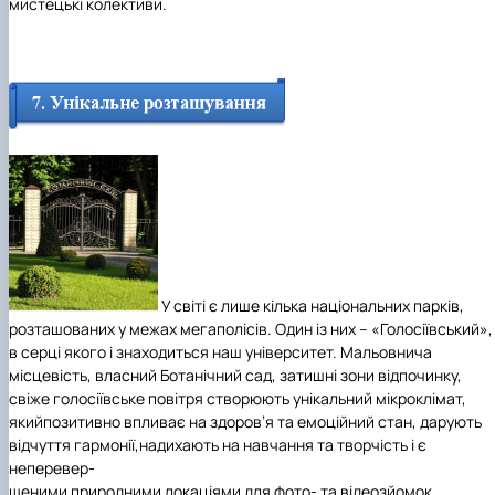
мистецькі колективи.
У світі є лише кілька національних парків,
розташованих у межах мегаполісів. Один із них – «Голосіївський»,
в серці якого і знаходиться наш університет. Мальовнича
місцевість, власний Ботанічний сад, затишні зони відпочинку,
свіже голосіївське повітря створюють
унікальний мікроклімат
,
який
позитивно впливає на здоров’я та емоційний стан, дарують
відчуття гармонії,
надихають на навчання та творчість і є
непере
вер-
шеними природними локаціями для фото
-
та відеозйомок.