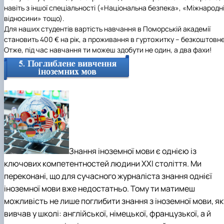
навіть з іншої спеціальності («Національна безпека», «Міжнародн
відносини» тощо).
Для наших студентів вартість навчання в Поморській академії
становить 400 €
на рік, а проживання в гуртожитку – безкоштовне
Отже, під час навчання ти можеш здобути не один, а два фахи!
Знання іноземної мови є однією із
ключових компетентностей людини XXI століття. Ми
переконані, що для сучасного журналіста знання однієї
іноземної мови вже недостатньо. Тому ти матимеш
можливість не лише поглибити знання з іноземної мови, як
вивчав у школі: англійської, німецької, французької, а й