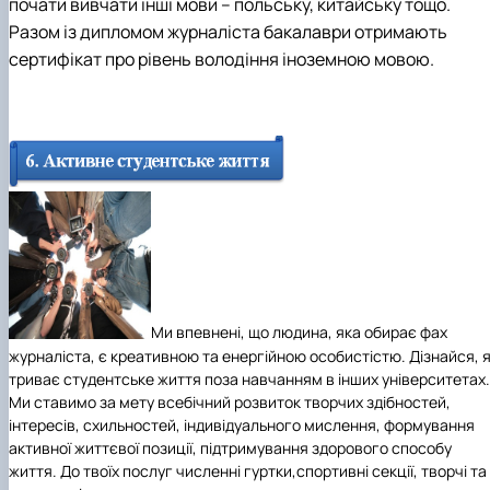
почати вивчати інші мови – польську, китайську тощо.
Разом із дипломом журналіста бакалаври
отримають
сертифікат про рівень володіння іноземною мовою.
Ми впевнені, що людина, яка обирає фах
журналіста, є креативною та енергійною особистістю. Дізнайся, 
триває студентське життя поза навчанням в інших університетах.
Ми ставимо за мету всебічний розвиток творчих здібностей,
інтересів, схильностей, індивідуального мислення, формування
активної життєвої позиції, підтримування здорового способу
життя. До твоїх послуг численні
гуртки,
спортивні секції, творчі та