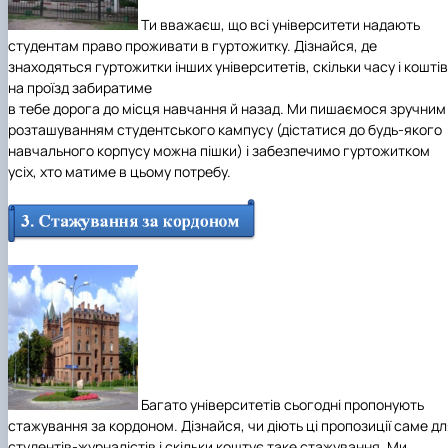
Ти вважаєш, що всі університети надають
студентам право проживати в гуртожитку. Дізнайся, де
знаходяться гуртожитки інших університетів, скільки часу і коштів
на проїзд забиратиме
в тебе дорога до місця навчання й назад. Ми пишаємося зручним
розташуванням студентського кампусу (дістатися до будь-якого
навчального корпусу можна пішки) і
забезпечимо гуртожитком
усіх, хто матиме в цьому потребу.
Багато університетів сьогодні пропонують
стажування за кордоном. Дізнайся, чи діють ці пропозиції саме д
студентів-журналістів і скільки коштує таке стажування. Ми