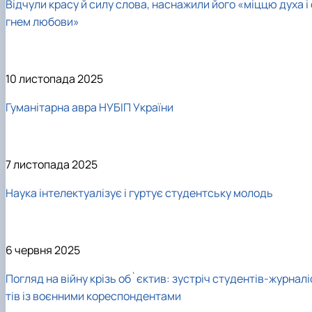
Відчули красу й силу слова, наснажили його «міццю духа і 
гнем любови»
10 листопада 2025
Гуманітарна авра НУБІП України
7 листопада 2025
Наука інтелектуалізує і гуртує студентську молодь
6 червня 2025
Погляд на війну крізь об`єктив: зустріч студентів-журналі
тів із воєнними кореспондентами