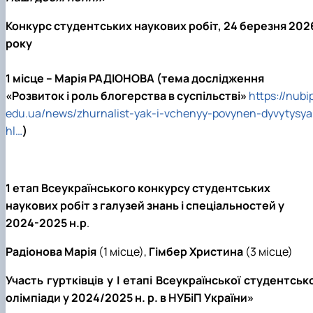
Конкурс студентських наукових робіт, 24 березня 202
року
1 місце – Марія РАДІОНОВА (тема дослідження
«Розвиток і роль блогерства в суспільстві»
https://nubip
edu.ua/news/zhurnalist-yak-i-vchenyy-povynen-dyvytysya
hl…
)
1 етап Всеукраїнського конкурсу студентських
наукових робіт з галузей знань і спеціальностей у
2024-2025 н.р
.
Радіонова Марія
(1 місце),
Гімбер Христина
(3 місце)
Участь гуртківців у І етапі Всеукраїнської студентсько
олімпіади у 2024/2025 н. р. в НУБіП України»