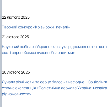
22 лютого 2025
Творчий конкурс «Крізь роки і печалі»
21 лютого 2025
Науковий вебінар «Українська наука рідномовности в кон
ексті європейської духовної парадигми»
20 лютого 2025
Лунали різні мови, та серце билось в нас одне... Соціолінгв
стична експедиція «Поліетнічна держава Україна: мозаїка
рідномовности»