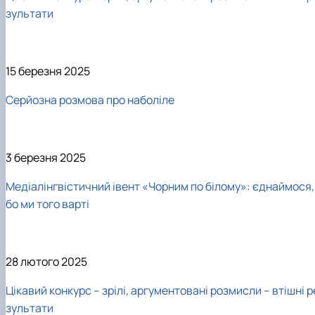
зультати
15 березня 2025
Серйозна розмова про наболіле
3 березня 2025
Медіалінгвістичний івент «Чорним по білому»: єднаймося,
бо ми того варті
28 лютого 2025
Цікавий конкурс – зрілі, аргументовані розмисли – втішні р
зультати