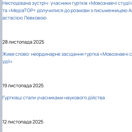
Несподівана зустріч: учасники гуртків «Мовознавчі студії
та «МедіаТОР» долучилися до розмови з письменницею А
астасією Левковою
28 листопада 2025
Живе слово: неординарне засідання гуртка «Мовознавчі с
удії»
19 листопада 2025
Гуртківці стали учасниками наукового дійства
12 листопада 2025