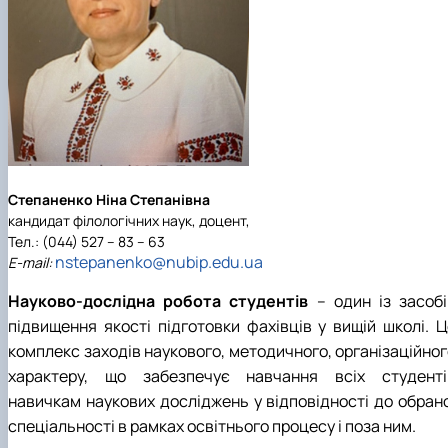
Степаненко Ніна Степанівна
кандидат філологічних наук, доцент,
Тел.: (044) 527 – 83 – 63
nstepanenko@nubip.edu.ua
Е-mail:
Науково-дослідна робота студентів
– один із засобі
підвищення якості підготовки фахівців у вищій школі. Ц
комплекс заходів наукового, методичного, організаційног
характеру, що забезпечує навчання всіх студенті
навичкам наукових досліджень у відповідності до обрано
спеціальності в рамках освітнього процесу і поза ним.