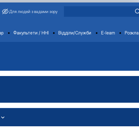
Для людей з вадами зору
ments
ар
Факультети / ННІ
Відділи/Служби
E-learn
Розкл