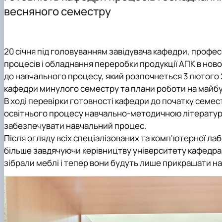
Міжнародна діяльність
Дисципліни кафедри
весняного семестру
Здобутки кафедри
Навчально-методична робота
Відповідальний за інформаційне наповнення веб-стор
Культурно-виховна робота
20 січня під головуванням завідувача кафедри, профе
процесів і обладнання переробки продукції АПК в нов
до навчального процесу, який розпочнеться 3 лютого 2
кафедри минулого семестру та плани роботи на майбу
В ході перевірки готовності кафедри до початку сем
освітнього процесу навчально-методичною літературою,
забезпечувати навчальний процес.
Після огляду всіх спеціалізованих та комп'ютерної ла
більше завдячуючи керівництву університету кафедра
зібрали меблі і тепер вони будуть лише прикрашати наш