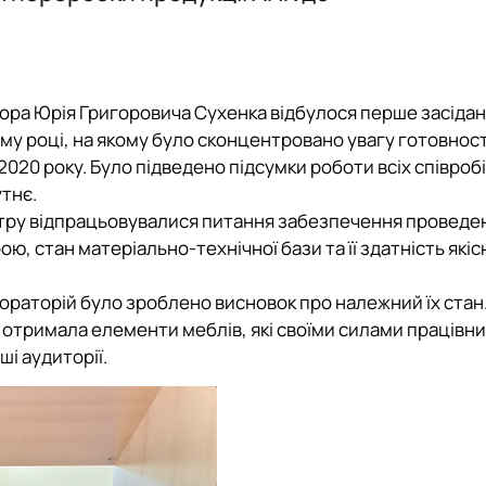
інки кафедри
сора Юрія Григоровича Сухенка відбулося перше засіда
ому році, на якому було сконцентровано увагу готовнос
020 року. Було підведено підсумки роботи всіх співробі
тнє.
естру відпрацьовувалися питання забезпечення проведе
 стан матеріально-технічної бази та її здатність якіс
бораторій було зроблено висновок про належний їх стан
 отримала елементи меблів, які своїми силами працівн
і аудиторії.