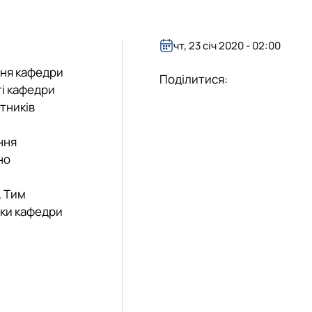
чт, 23 січ 2020 - 02:00
ння кафедри
Поділитися:
ті кафедри
тників
ння
но
. Тим
ики кафедри