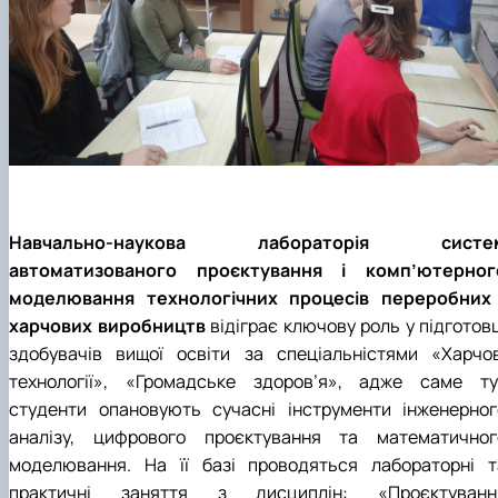
Навчально-наукова лабораторія систе
автоматизованого проєктування і комп’ютерног
моделювання технологічних процесів переробних 
харчових виробництв
відіграє ключову роль у підготов
здобувачів вищої освіти за спеціальністями «Харчов
технології», «Громадське здоров’я», адже саме ту
студенти опановують сучасні інструменти інженерног
аналізу, цифрового проєктування та математичног
моделювання. На її базі проводяться лабораторні т
практичні заняття з дисциплін: «Проєктуванн