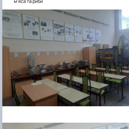
м’яса та риби