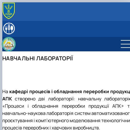
ПРО КАФЕДРУ
Історія кафедри
СПІВРОБІТНИКИ КАФЕДРИ
Навчальні лабораторії
ОСВІТНЯ ДІЯЛЬНІСТЬ
Міжнародна діяльність
Робочі програми навчальних дисциплін
НАУКОВА ДІЯЛЬНІСТЬ
Здобутки кафедри
Науковий гурток «Інновації у процесах харчових
Наукова діяльність кафедри
ПРОФОРІЄНТАЦІЙНА ДІЯЛЬНІСТЬ
НАВЧАЛЬНІ ЛАБОРАТОРІЇ
Відповідальний за інформаційне наповнення веб-
виробництв»
Конференції
ВСТУП-2026: Абітурієнту
сторінки кафедри
Дисципліни кафедри
Конференції ф-ту харчових наук
Профорієнтаційні заходи
Навчально-методична робота
інші конференції
Культурно-виховна робота
На
кафедрі процесів і обладнання переробки продукці
АПК
створено дві лабораторії: навчальну лабораторі
«Процеси і обладнання переробки продукції АПК» т
навчально-наукова лабораторія систем автоматизованог
проєктування і комп’ютерного моделювання технологічни
процесів переробних і харчових виробництв.