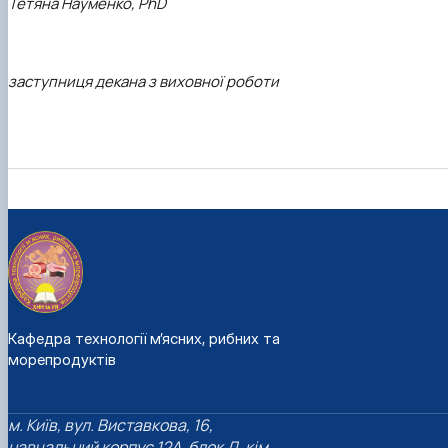
Тетяна Науменко, PhD
заступниця декана з виховної роботи
Кафедра технології м’ясних, рибних та
морепродуктів
м. Київ, вул. Виставкова, 16,
навчальний корпус 12А, блок Д, кім.