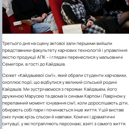
Третього дня на сцену актової зали першими вийшли
представники факультету
харчових технологій і управління
якістю
продукції АПК – і глядачі перенеслися у мальовничі
Семигори, в гості до Кайдашів.
Сюжет «Кайдашевої сім'ї», який обрали студенти харчовики,
охоплює події, що відбулися у великий сільській родині
Кайдашів. Ми зустрічаємося з героями: Кайдашем, його
дружиною Марусею та двома їх синами Карпом і Лавріном у
переламний момент існування сім'ї, коли дорослішають діти,
обирають собі пари і починається інше життя. У цій виставі
сміх лунає крізь сльози й навпаки. Комічні і драматичні
ситуації, у які потрапляють персонажі, взяті з самого життя.