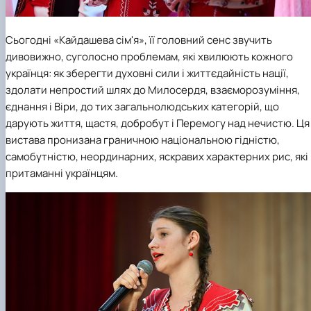
Сьогодні «Кайдашева сім'я», її головний сенс звучить
дивовижно, суголосно проблемам, які хвилюють кожного
українця: як зберегти духовні сили і життєдайність нації,
здолати непростий шлях до Милосердя, взаєморозуміння,
єднання і Віри, до тих загальнолюдських категорій, що
дарують життя, щастя, добробут і Перемогу над нечистю. Ця
вистава пронизана граничною національною гідністю,
самобутністю, неординарних, яскравих характерних рис, які
притаманні українцям.