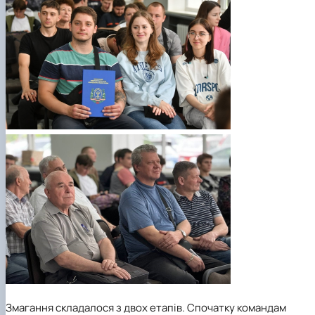
Змагання складалося з двох етапів. Спочатку командам