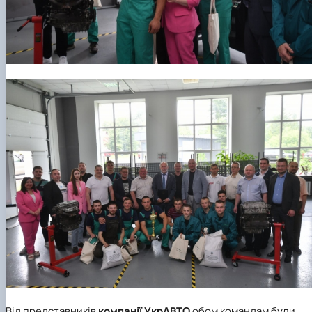
Від представників
компанії
УкрАВТО
обом командам були