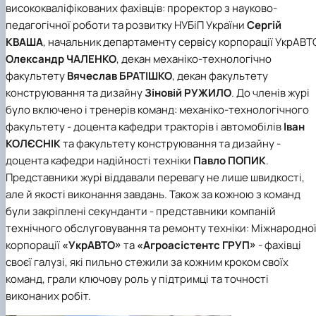
висококваліфікованих фахівців: проректор з науково-
педагогічної роботи та розвитку НУБіП України
Сергій
КВАША
, начальник департаменту сервісу корпорації УкрАВТ
Олександр ЧАЛЕНКО
, декан механіко-технологічно
факультету
Вячеслав БРАТІШКО
, декан факультету
конструювання та дизайну
Зіновій РУЖИЛО
. До членів журі
було включено і тренерів команд: механіко-технологічного
факультету - доцента кафедри тракторів і автомобілів
Іван
КОЛЄСНІК
та факультету конструювання та дизайну -
доцента кафедри надійності техніки
Павло ПОПИК
.
Представники журі віддавали перевагу не лише швидкості,
але й якості виконання завдань. Також за кожною з команд
були закріплені секунданти - представники компаній
технічного обслуговування та ремонту техніки:
Міжнародно
корпорації
«УкрАВТО»
та
«Агроасістентс ГРУП»
- фахівці
своєї галузі, які пильно стежили за кожним кроком своїх
команд, грали ключову роль у підтримці та точності
виконаних робіт.