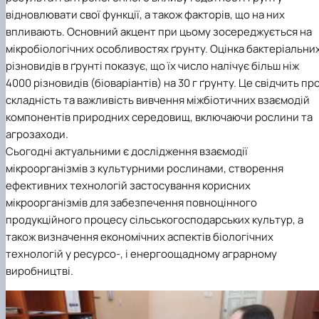
відновлювати свої функції, а також факторів, що на них
впливають. Основний акцент при цьому зосереджується на
мікробіологічних особливостях ґрунту. Оцінка бактеріальни
різновидів в ґрунті показує, що їх число налічує більш ніж
4000 різновидів (біоваріантів) на 30 г ґрунту. Це свідчить пр
складність та важливість вивчення міжбіотичних взаємодій
компонентів природних середовищ, включаючи рослини та
агрозаходи.
Сьогодні актуальними є дослідження взаємодії
мікроорганізмів з культурними рослинами, створення
ефективних технологій застосування корисних
мікроорганізмів для забезпечення повноцінного
продукційного процесу сільськогосподарських культур, а
також визначення економічних аспектів біологічних
технологій у ресурсо-, і енергоощадному аграрному
виробництві.