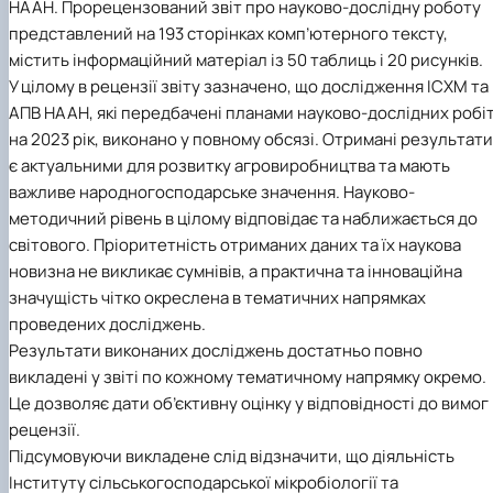
НААН. Прорецензований звіт про науково-дослідну роботу
представлений на 193 сторінках комп’ютерного тексту,
містить інформаційний матеріал із 50 таблиць і 20 рисунків.
У цілому в рецензії звіту зазначено, що дослідження ІСХМ та
АПВ НААН, які передбачені планами науково-дослідних робі
на 2023 рік, виконано у повному обсязі. Отримані результати
є актуальними для розвитку агровиробництва та мають
важливе народногосподарське значення. Науково-
методичний рівень в цілому відповідає та наближається до
світового. Пріоритетність отриманих даних та їх наукова
новизна не викликає сумнівів, а практична та інноваційна
значущість чітко окреслена в тематичних напрямках
проведених досліджень.
Результати виконаних досліджень достатньо повно
викладені у звіті по кожному тематичному напрямку окремо.
Це дозволяє дати об’єктивну оцінку у відповідності до вимог
рецензії.
Підсумовуючи викладене слід відзначити, що діяльність
Інституту сільськогосподарської мікробіології та