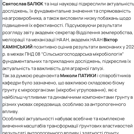
Святослав БАЛЮК
та інші науковці підкреслили актуальніст
досліджень, їх фундаментальне значення та спрямованість
на агровиробника, а також висловили низку побажань щодо
підвищення їх ефективності. Підсумовуючи результати
розгляду звіту академік-секретар Відділення землеробства,
меліорації та механізації НААН, академік НААН
Віктор
КАМІНСЬКИЙ
позитивно оцінив результати виконаних у 20
р. в межах ПНД 08 “Сільськогосподарська мікробіологія”
фундаментальних та прикладних досліджень, підкреслив їх
актуальність та важливість для аграрної галузі.
Так за думкою рецензента
Миколи ПАТИКИ
і співробітників
кафедри було зазначено, що важливою складовою біому
ґрунту є мікроорганізми (мікробні угруповання), які є
найбільш чутливими та динамічними компонентами ґрунту в
різних умовах середовища, особливо за антропогенного
впливу.
Особливої актуальності набуває всебічне та комплексне
вивчення масштабів трансформації ґрунтових властивостей 
результаті антропогенного впливу і здатності ґрунту