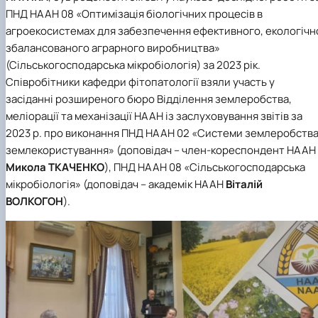
Забезпечення ОПП «Екологічний контроль 
ПНД НААН 08 «Оптимізація біологічних процесів в
аудит»
агроекосистемах для забезпечення ефективного, екологічн
збалансованого аграрного виробництва»
(Сільськогосподарська мікробіологія) за 2023 рік.
Співробітники кафедри фітопатології взяли участь у
засіданні розширеного бюро Відділення землеробства,
меліорації та механізації НААН із заслуховування звітів за
2023 р. про виконання ПНД НААН 02 «Системи землеробства
землекористування» (доповідач – член-кореспондент НААН
Микола ТКАЧЕНКО
), ПНД НААН 08 «Сільськогосподарська
мікробіологія» (доповідач – академік НААН
Віталій
ВОЛКОГОН
).