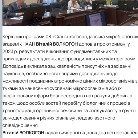
Керівник програми 08 «Сільськогосподарська мікробіологія»
академік НААН
Віталій ВОЛКОГОН
доповів про отримані у
2023 р. результати виконання фундаментальних та
прикладних досліджень, що проводилися у межах програми.
Доповідь викликала зацікавленість присутніх на засіданні
науковців, особливо нові напрями досліджень щодо
можливості поєднання агрономічно цінних мікроорганізмів з
туками за нанесення суспензій мікроорганізмів або їх
ліофілізованих форм безпосередньо на гранули добрив, а
також щодо особливостей перебігу біологічних процесів
трансформації органічної речовини та сполук азоту в ґрунті
за моделювання різних рівнів вуглецево-азотного
співвідношення.
Віталій ВОЛКОГОН
надав вичерпні відповіді на всі поставлен