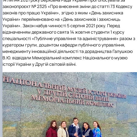
законопроєкт № 2325 «Про внесення зміни до статті 73 Кодексу
законів про працю України», згідно з яким «День захисника
України» перейменовано на «День захисників і захисниць
України». Закон набув чинності 5 серпня 2021 року. Перед
відзначенням державного свята 14 жовтня студенти 1 курсу
спеціальності «Публічне управління та адміністрування» разом з
куратором групи, доцентом кафедри публічного управління,
менеджменту інноваційної діяльності та дорадництва Галушкою
В.Ю. відвідали Меморіальний комплекс Національного музею
історії України у Другій світовій війні.