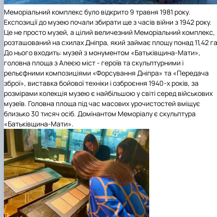
Меморіальний комплекс було відкрито 9 травня 1981 року.
Експозиції до музею почали збирати ще з часів війни з 1942 року.
Це не просто музей, а цілий величезний Меморіальний комплекс,
розташований на схилах Дніпра, який займає площу понад 11,42 га
До нього входить: музей з монументом «Батьківщина-Мати»,
головна площа з Алеєю міст - героїв та скульптурними і
рельєфними композиціями «Форсування Дніпра» та «Передача
зброї», виставка бойової техніки і озброєння 1940-х років, за
розмірами колекція музею є найбільшою у світі серед військових
музеїв. Головна площа під час масових урочистостей вміщує
близько 30 тисяч осіб. Домінантом Меморіалу є скульптура
«Батьківщина-Мати».