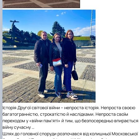
Історія Другої світової війни – непроста історія. Непроста своєю
багатогранністю, строкатістю й наслідками. Непроста своїм
переходом у «війни пам'яті» й тим, що безпосередньо впирається
війну сучасну …
Шлях до головної споруди розпочався від колишньої Московської