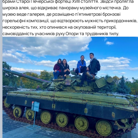
брами Старої Печерської фортеці XVІІІ століття. Звідси пролягла
широка алея, що відкриває панораму музейного містечка. До
музею веде галерея, де розміщено п’ятиметрові бронзові
горельєфні композиції, що відтворюють мужність прикордонників,
нескореність тих, хто опинився на окупованій території,
самовідданість учасників руху Опори та трудівників тилу.