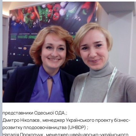
представники Одеської ОДА,;
Дмитро Ніколаєв , менеджер Українського проекту бізнес-
розвитку плодоовочівництва (UHBDP) ;
Наталія Прокопчук , менеджер швейцарсько-українського