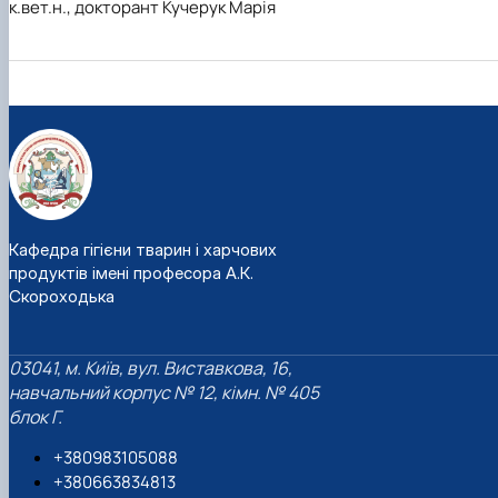
к.вет.н., докторант Кучерук Марія
Кафедра гігієни тварин і харчових
продуктів імені професора А.К.
Скороходька
03041, м. Київ, вул. Виставкова, 16,
навчальний корпус № 12, кімн. № 405
блок Г.
+380983105088
+380663834813