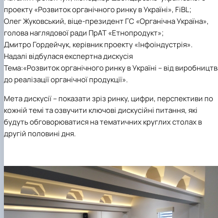
проекту «Розвиток органічного ринку в Україні», FiBL;
Олег Жуковський, віце-президент ГС «Органічна Україна»,
голова наглядової ради ПрАТ «Етнопродукт»;
Дмитро Гордейчук, керівник проекту «Інфоіндустрія».
Надалі відбулася експертна дискусія
Тема:«Розвиток органічного ринку в Україні – від виробництв
до реалізації органічної продукції».
Мета дискусії – показати зріз ринку, цифри, перспективи по
кожній темі та озвучити ключові дискусійні питання, які
будуть обговорюватися на тематичних круглих столах в
другій половині дня.