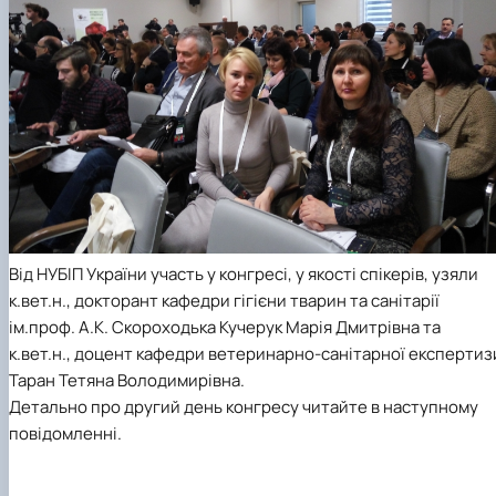
Від НУБІП України участь у конгресі, у якості спікерів, узяли
к.вет.н., докторант кафедри гігієни тварин та санітарії
ім.проф. А.К. Скороходька Кучерук Марія Дмитрівна та
к.вет.н., доцент кафедри ветеринарно-санітарної експертиз
Таран Тетяна Володимирівна.
Детально про другий день конгресу читайте в наступному
повідомленні.