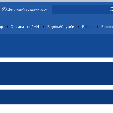
Для людей з вадами зору
ments
ар
Факультети / ННІ
Відділи/Служби
E-learn
Розкл
обілів