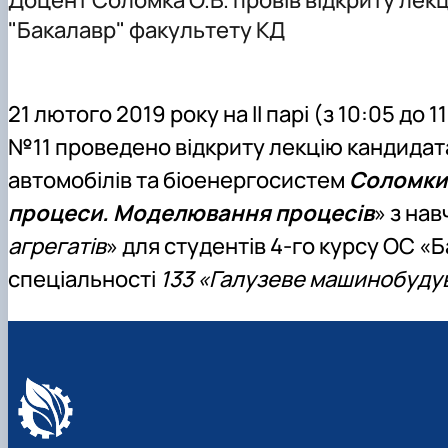
Як нас знайти
Навчальні лабораторії
Міжнародні зв'язки
"Бакалавр" факультету КД
21 лютого
2019
року на ІІ парі (з
10:05
до
1
№11 проведено відкриту лекцію кандидата
автомобілів та біоенергосистем
Соломки 
процеси. Моделювання процесів
» з на
агрегатів
» для студентів 4-го курсу ОС 
спеціальності
133 «Галузеве машинобуду