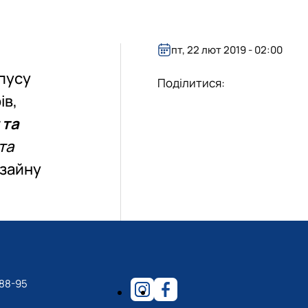
в
ьних систем
пт, 22 лют 2019 - 02:00
рпусу
Поділитися:
ів,
 та
та
изайну
-88-95