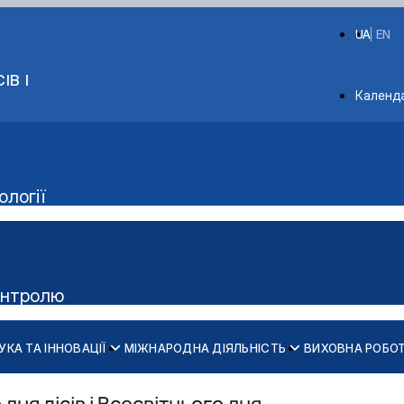
UA
EN
ІВ І
Depart
Календ
ології
контролю
УКА ТА ІННОВАЦІЇ
МІЖНАРОДНА ДІЯЛЬНІСТЬ
ВИХОВНА РОБО
Навчальні та науково-дослідні лабораторії
Освітньо-професійна програма «Екологія»
Освітньо-професійна програма «ЕКОЛОГІЯ ТА ОХОРОНА Н
Портфоліо аспірантів
Підручники та посібники
Договори про співпрацю
Participants
Гурток "Екосвіт"
Міжнародна науково-практична конференція "Екологія - 
Освітньо-професійна програма «ЕКОЛОГІЧНИЙ КОНТРОЛЬ ТА
Портфоліо керівників
Робочі програми ОС "Бакалавр"
Програми і положення
Concept of this project
Гурток "Екологія довкілля"
Всеукраїнська науково-практична онлайн-конференція сту
дня лісів і Всесвітнього дня