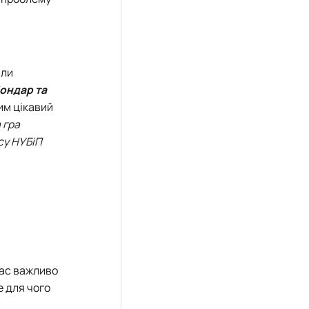
яли
Бондар та
тим цікавий
 гра
су НУБіП
нас важливо
е для чого