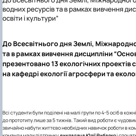
Співпраця
Майстеркласи для школярів
Доктор філософії (PhD)
Конференції
водних ресурсів та в рамках вивчення ди
Протоколи засідання кафедри
Всеукраїнський конкурс наукових робіт «Юний дослід
Навчально-методичне забезпечення
освіти і культури”
Практична підготовка
До Всесвітнього дня Землі, Міжнародног
та в рамках вивчення дисципліни
“
Основ
презентовано 13 екологічних проектів с
на кафедрі екології агросфери та екол
Всі студенти були поділені на малі групи по 4-5 осіб в ко
до прототипу лише за 5 тижнів. Такий вид роботи є чудови
звичайно набути життєво необхідних навичок роботи в коман
команди мали підтримку
викладача Юлії Рибалко
і спочат