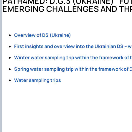
PATH4MED: D.G.3 (UKRAINE) “F
Співпраця
Майстеркласи для школярів
Доктор філософії (PhD)
Конференції
EMERGING CHALLENGES AND TH
Протоколи засідання кафедри
Всеукраїнський конкурс наукових робіт «Юний дослід
Навчально-методичне забезпечення
Практична підготовка
Overview of DS (Ukraine)
First insights and overview into the Ukrainian DS – w
Winter water sampling trip within the framework of D
Spring water sampling trip within the framework of D
Water sampling trips