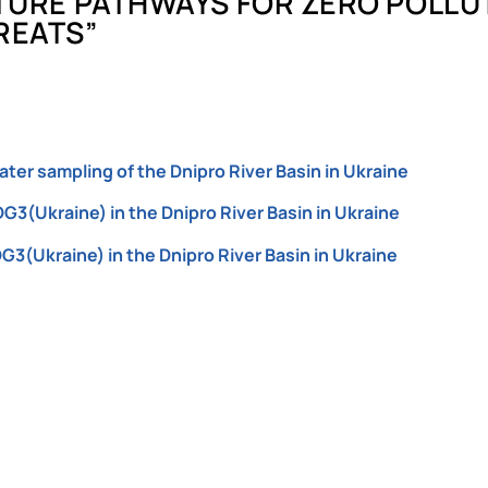
UTURE PATHWAYS FOR ZERO POLLUT
Робочі програми ОС "Магістр"
About project
REATS”
ник»
Executive board
Work packages
DemoSiteDG3(Ukraine)
Stakeholders
News
ater sampling of the Dnipro River Basin in Ukraine
G3(Ukraine) in the Dnipro River Basin in Ukraine
G3(Ukraine) in the Dnipro River Basin in Ukraine