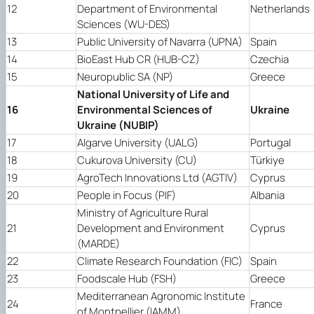
12
Department of Environmental
Netherlands
Sciences (WU-DES)
13
Public University of Navarra (UPNA)
Spain
14
BioΕast Hub CR (HUB-CZ)
Czechia
15
Neuropublic SA (NP)
Greece
National University of Life and
16
Environmental Sciences of
Ukraine
Ukraine (NUBIP)
17
Algarve University (UALG)
Portugal
18
Cukurova University (CU)
Türkiye
19
AgroTech Innovations Ltd (AGTIV)
Cyprus
20
People in Focus (PIF)
Albania
Ministry of Agriculture Rural
21
Development and Environment
Cyprus
(MARDE)
22
Climate Research Foundation (FIC)
Spain
23
Foodscale Hub (FSH)
Greece
Mediterranean Agronomic Institute
24
France
of Montpellier (IAMM)