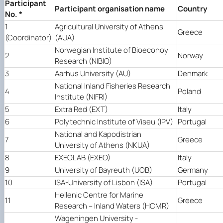
Participant
Participant organisation name
Country
No. *
1
Agricultural University of Athens
Greece
(Coordinator)
(AUA)
Norwegian Institute of Bioeconoy
2
Norway
Research (NIBIO)
3
Aarhus University (AU)
Denmark
National Inland Fisheries Research
4
Poland
Institute (NIFRI)
5
Extra Red (EXT)
Italy
6
Polytechnic Institute of Viseu (IPV)
Portugal
National and Kapodistrian
7
Greece
University of Athens (NKUA)
8
EXEOLAB (EXEO)
Italy
9
University of Bayreuth (UOB)
Germany
10
ISA-University of Lisbon (ISA)
Portugal
Hellenic Centre for Marine
11
Greece
Research – Inland Waters (HCMR)
Wageningen University -