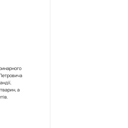
еринарного
 Петровича
андії,
 тварин, а
тів.