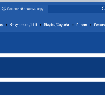
Для людей з вадами зору
ments
ар
Факультети / ННІ
Відділи/Служби
E-learn
Розкл