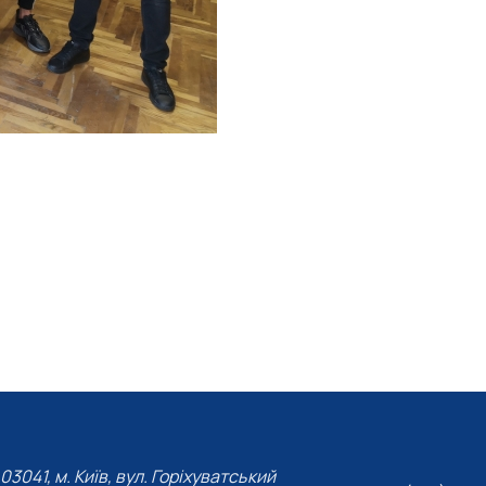
03041, м. Київ, вул. Горіхуватський