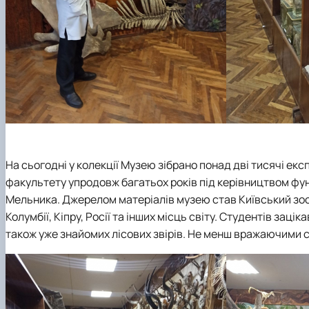
На сьогодні у колекції Музею зібрано понад дві тисячі екс
факультету упродовж багатьох років під керівництвом ф
Мельника. Джерелом матеріалів музею став Київський зоопа
Колумбії, Кіпру, Росії та інших місць світу. Студентів зац
також уже знайомих лісових звірів. Не менш вражаючими с