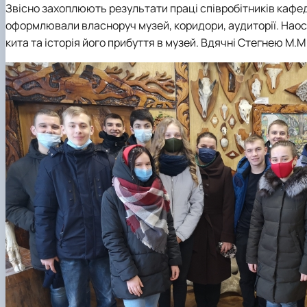
Звісно захоплюють результати праці співробітників кафедри 
оформлювали власноруч музей, коридори, аудиторії. Наос
кита та історія його прибуття в музей. Вдячні Стегнею М.