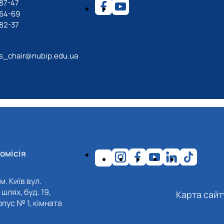
87-47
-64-69
82-37
ps_chair@nubip.edu.ua
омісія
м. Київ вул.
шлях, буд. 19,
Карта сайт
пус № 1, кімната