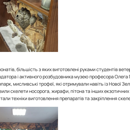
понатів, більшість з яких виготовлені руками студентів вет
ундатора і активного розбудовника музею професора Олега
рк, мисливські трофеї, які отримували навіть із Нової Зел
ікавили скелети носорога, жирафи, пітона та інших екзотичних
тали техніки виготовлення препаратів та закріплення скеле