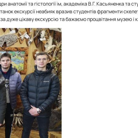
анатомії та гістології ім, академіка В.Г. Касьяненка та сту
танок екскурсії неабияк вразив студентів фрагменти скеле
М за дуже цікаву екскурсію та бажаємо процвітання музею і 