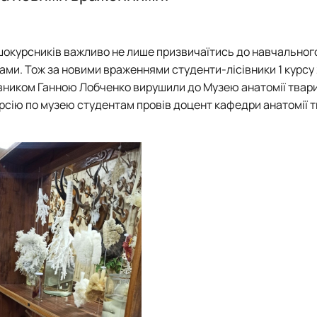
Робочі програми 2026
Тематика робіт
Київська асоціація студентів-лісівників”
шокурсників важливо не лише призвичаїтись до навчального
ами. Тож за новими враженнями студенти-лісівники 1 курсу 
авником Ганною Лобченко вирушили до Музею анатомії твар
сію по музею студентам провів доцент кафедри анатомії т