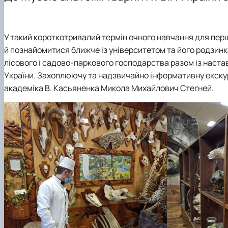
Лабораторії
Підручники, навчальні посібники, монографії
Сертифікатні програми
Студентські наукові гуртки
Співпраця
У такий короткотривалий термін очного навчання для пер
й познайомитися ближче із університетом та його родзинк
лісового і садово-паркового господарства разом із наст
України. Захоплюючу та надзвичайно інформативну екскур
академіка В. Касьяненка Микола Михайлович Стегней.