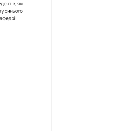
дентів, які
ту синього
кафедрі!