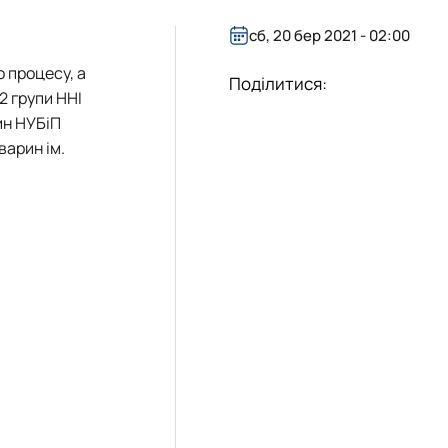
сб, 20 бер 2021 - 02:00
 процесу, а
Поділитися:
2 групи ННІ
ин НУБіП
варин ім.