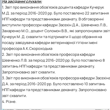
На засіданні слухали:
1. Звіт про виконання обов'язків доцента кафедри Кучерук
М.Д. за період 2016–2020 рр. Було поставлено 22 запитання
НПП кафедри та представниками деканату. В обговоренні
виступили професори кафедри Засєкін Д.А., Шевченко Л.В.,
Захаренко М.О., доцент Соломон В.В., які запропонували звіт
Кучерук М. Д. схвалити та підтримати її щодо обрання на
посаду завідувача кафедри ветеринарної гігієни імені
професора А.К.Скороходька
2. Звіт про виконання обов’язків професора кафедри
Шевченко Л.В. за період 2016–2020 рр. Було поставлено 8
запитань НПП кафедри та представниками деканату.
Запропоновано звіт схвалити.
3. Звіт про виконання обов’язків професора кафедри Засєкін
Д.А. за період 2016–2020 рр. Було поставлено 10 запитань
НПП кафедри та представниками деканату. Запропоновано
звіт схвалити.
4. Різне.