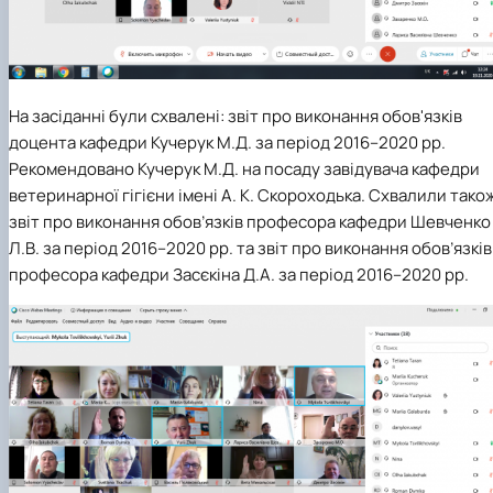
На засіданні були схвалені: звіт про виконання обов'язків
доцента кафедри Кучерук М.Д. за період 2016–2020 рр.
Рекомендовано Кучерук М.Д. на посаду завідувача кафедри
ветеринарної гігієни імені А. К. Скороходька. Схвалили тако
звіт про виконання обов’язків професора кафедри Шевченко
Л.В. за період 2016–2020 рр. та звіт про виконання обов’язків
професора кафедри Засєкіна Д.А. за період 2016–2020 рр.