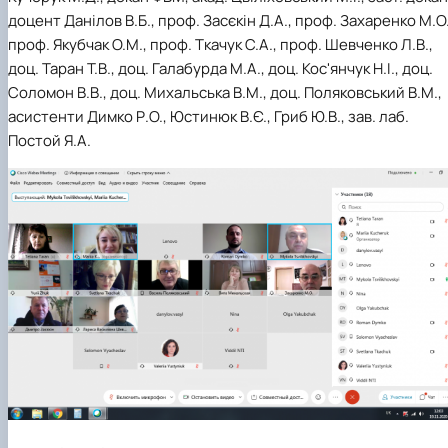
доцент Данілов В.Б., проф. Засєкін Д.А., проф. Захаренко М.О.
проф. Якубчак О.М., проф. Ткачук С.А., проф. Шевченко Л.В.,
доц. Таран Т.В., доц. Галабурда М.А., доц. Кос'янчук Н.І., доц.
Соломон В.В., доц. Михальська В.М., доц. Поляковський В.М.,
асистенти Димко Р.О., Юстинюк В.Є., Гриб Ю.В., зав. лаб.
Постой Я.А.