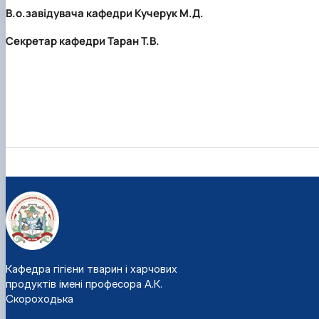
В.о.завідувача кафедри Кучерук М.Д.
Секретар кафедри Таран Т.В.
Кафедра гігієни тварин і харчових
продуктів імені професора А.К.
Скороходька