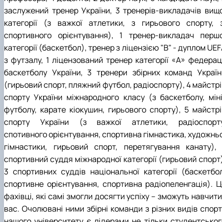
заслужений тренер України, 3 тренерів-викладачів вищо
категорії (з важкої атлетики, з гирьового спорту, з
спортивного орієнтування), 1 тренер-викладач першо
категорії (баскетбол), тренер з ліцензією "В" - дуплом UE
з футзалу, 1 ліцензований тренер категорії «А» федераці
баскетболу України, 3 тренери збірних команд Україн
(гирьовий спорт, пляжний футбол, радіоспорту), 4 майстр
спорту України міжнародного класу (з баскетболу, міні
футболу, карате кіокушин, гирьового спорту), 5 майстрі
спорту України (з важкої атлетики, радіоспорту
спотивного орієнтування, спортивна гімнастика, художньо
гімнастики, гирьовий спорт, перетягування канату), 
спортивний суддя міжнародної категорії (гирьовий спорт)
3 спортивних суддів національної категорії (баскетбол
спортивне орієнтування, спортивна радіопеленгація). Ц
фахівці, які самі змогли досягти успіху – зможуть навчити
вас. Очолювані ними збірні команди з різних видів спорт
нашого університету є лідерами не тільки студентськог