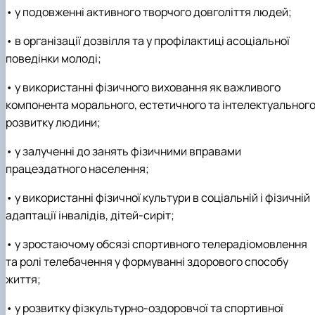
• у подовженні активного творчого довголіття людей;
• в організації дозвілля та у профілактиці асоціальної
поведінки молоді;
• у використанні фізичного виховання як важливого
компонента морального, естетичного та інтелектуальног
розвитку людини;
• у залученні до занять фізичними вправами
працездатного населення;
• у використанні фізичної культури в соціальній і фізичній
адаптації інвалідів, дітей-сиріт;
• у зростаючому обсязі спортивного телерадіомовлення
та ролі телебачення у формуванні здорового способу
життя;
• у розвитку фізкультурно-оздоровчої та спортивної