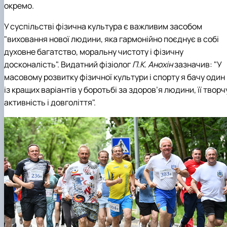
окремо.
У суспільстві фізична культура є важливим засобом
"виховання нової людини, яка гармонійно поєднує в собі
духовне багатство, моральну чистоту і фізичну
досконалість". Видатний фізіолог
П.К. Анохін
зазначив: "У
масовому розвитку фізичної культури і спорту я бачу один
із кращих варіантів у боротьбі за здоров’я людини, її творч
активність і довголіття".