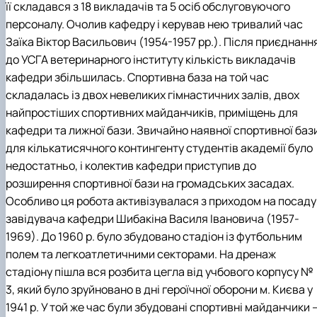
її складався з 18 викладачів та 5 осіб обслуговуючого
персоналу. Очолив кафедру і керував нею тривалий час
Заїка Віктор Васильович (1954-1957 рр.). Після приєднанн
до УСГА ветеринарного інституту кількість викладачів
кафедри збільшилась. Спортивна база на той час
складалась із двох невеликих гімнастичних залів, двох
найпростіших спортивних майданчиків, приміщень для
кафедри та лижної бази. Звичайно наявної спортивної баз
для кількатисячного контингенту студентів академії було
недостатньо, і колектив кафедри приступив до
розширення спортивної бази на громадських засадах.
Особливо ця робота активізувалася з приходом на посаду
завідувача кафедри Шибакіна Василя Івановича (1957-
1969). До 1960 р. було збудовано стадіон із футбольним
полем та легкоатлетичними секторами. На дренаж
стадіону пішла вся розбита цегла від учбового корпусу №
3, який було зруйновано в дні героїчної оборони м. Києва у
1941 р. У той же час були збудовані спортивні майданчики 