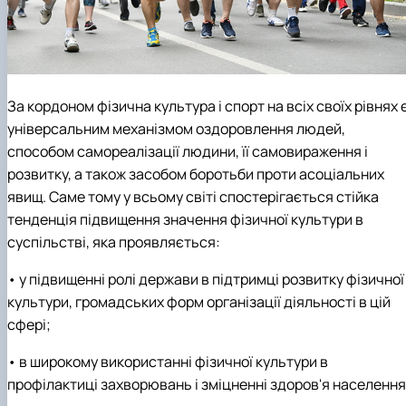
За кордоном фізична культура і спорт на всіх своїх рівнях 
універсальним механізмом оздоровлення людей,
способом самореалізації людини, її самовираження і
розвитку, а також засобом боротьби проти асоціальних
явищ. Саме тому у всьому світі спостерігається стійка
тенденція підвищення значення фізичної культури в
суспільстві, яка проявляється:
• у підвищенні ролі держави в підтримці розвитку фізичної
культури, громадських форм організації діяльності в цій
сфері;
• в широкому використанні фізичної культури в
профілактиці захворювань і зміцненні здоров'я населення