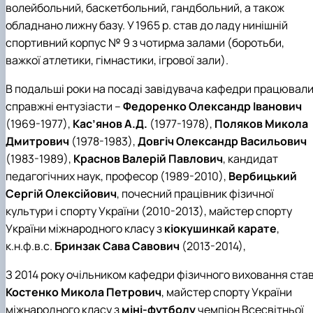
волейбольний, баскетбольний, гандбольний, а також
обладнано лижну базу. У 1965 р. став до ладу нинішній
спортивний корпус № 9 з чотирма залами (боротьби,
важкої атлетики, гімнастики, ігрової зали).
В подальші роки на посаді завідувача кафедри працювал
справжні ентузіасти –
Федоренко Олександр Іванович
(1969-1977),
Кас’янов А.Д.
(1977-1978),
Поляков Микола
Дмитрович
(1978-1983),
Довгіч Олександр Васильович
(1983-1989),
Краснов Валерій Павлович
, кандидат
педагогічних наук, професор (1989-2010),
Вербицький
Сергій Олексійович
, почесний працівник фізичної
культури і спорту України (2010-2013), майстер спорту
України міжнародного класу з
кіокушинкай карате
,
к.н.ф.в.с.
Бринзак Сава Савович
(2013-2014),
З 2014 року очільником кафедри фізичного виховання ста
Костенко Микола Петрович
, майстер спорту України
міжнародного класу з
міні-футболу
чемпіон Всесвітньої