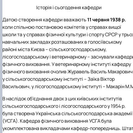
Вибіркові дисципліни
Історія і сьогодення кафедри
Практична підготовка
Гостьові лекції
Датою створення кафедри вважають
11 червня 1938 р.
Атестація здобувачів
коли спільною постановою комітетів у справах вищої
Результати анкетування
школи та у справах фізичної культури і спорту СРСР у трьо
Додаткова (супровідна) інформація
Акредитація
навчальних закладах розташованих в голосіївському
Договори про співпрацю
районі міста Києва – сільськогосподарському,
лісогосподарському і ветеринарному – заснували кафедр
фізичного виховання. У ветеринарному інституті кафедру
фізичного виховання очолив Журавель Василь Макарович
у сільськогосподарському інституті – Заїка Віктор
Васильович, у лісогосподарському інституті – Макарін М.
В наслідок об’єднання двох з цих київських інститутів
сільськогосподарського і лісогосподарського у 1954 р.
була створена Українська сільськогосподарська академії
(УСГА). Кафедра фізичного виховання УСГА була
укомплектована викладачами кафедр-попередниць. Шта