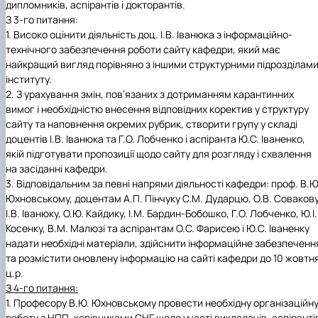
дипломників, аспірантів і докторантів.
З 3-го питання:
1.
Високо оцінити діяльність доц. І.В. Іванюка з інформаційно-
технічного забезпечення роботи сайту кафедри, який має
найкращий вигляд порівняно з іншими структурними підрозділам
інституту.
2.
З урахування змін, пов’язаних з дотриманням карантинних
вимог і необхідністю внесення відповідних коректив у структуру
сайту та наповнення окремих рубрик, створити групу у складі
доцентів І.В. Іванюка та Г.О. Лобченко і аспіранта Ю.С. Іваненко,
якій підготувати пропозиції щодо сайту для розгляду і схвалення
на засіданні кафедри.
3.
Відповідальним за певні напрями діяльності кафедри: проф. В.Ю
Юхновському, доцентам А.П. Пінчуку С.М. Дударцю, О.В. Совакову
І.В. Іванюку, О.Ю. Кайдику, І.М. Бардин-Бобошко, Г.О. Лобченко, Ю.І.
Косенку, В.М. Малюзі та аспірантам О.С. Фарисею і Ю.С. Іваненку
надати необхідні матеріали, здійснити інформаційне забезпеченн
та розмістити оновлену інформацію на сайті кафедри до 10 жовтн
ц.р.
З 4-го питання:
1.
Професору В.Ю. Юхновському провести необхідну організаційн
роботу з НПП, керівниками СНГ щодо участі викладачів, аспіранті