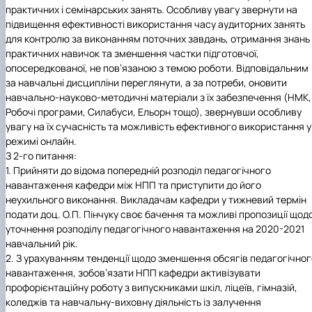
практичних і семінарських занять. Особливу увагу звернути на
підвищення ефективності використання часу аудиторних занять
для контролю за виконанням поточних завдань, отримання знань 
практичних навичок та зменшення частки підготовчої,
опосередкованої, не пов’язаною з темою роботи. Відповідальним
за навчальні дисципліни переглянути, а за потреби, оновити
навчально-науково-методичні матеріали з їх забезпечення (НМК,
Робочі програми, Силабуси, Ельорн тощо), звернувши особливу
увагу на їх сучасність та можливість ефективного використання у
режимі онлайн.
З 2-го питання:
1.
Прийняти до відома попередній розподіл педагогічного
навантаження кафедри між НПП та приступити до його
неухильного виконання. Викладачам кафедри у тижневий термін
подати доц. О.П. Пінчуку своє бачення та можливі пропозиції щод
уточнення розподілу педагогічного навантаження на 2020-2021
навчальний рік.
2.
З урахуванням тенденції щодо зменшення обсягів педагогічног
навантаження, зобов’язати НПП кафедри активізувати
профорієнтаційну роботу з випускниками шкіл, ліцеїв, гімназій,
коледжів та навчальну-виховну діяльність із залучення