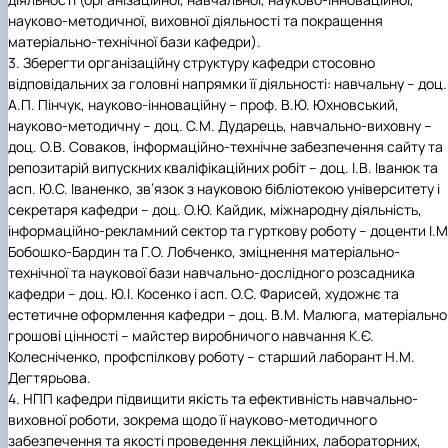
науково-методичної, виховної діяльності та покращення
матеріально-технічної бази кафедри).
3.
Зберегти організаційну структуру кафедри стосовно
відповідальних за головні напрямки її діяльності: навчальну – доц.
А.П. Пінчук, науково-інноваційну – проф. В.Ю. Юхновський,
науково-методичну – доц. С.М. Дударець, навчально-виховну –
доц. О.В. Соваков, інформаційно-технічне забезпечення сайту та
репозитарій випускних кваліфікаційних робіт – доц. І.В. Іванюк та
асп. Ю.С. Іваненко, зв’язок з науковою бібліотекою університету і
секретаря кафедри – доц. О.Ю. Кайдик, міжнародну діяльність,
інформаційно-рекламний сектор та гурткову роботу – доценти І.М
Бобошко-Бардин та Г.О. Лобченко, зміцнення матеріально-
технічної та наукової бази навчально-дослідного розсадника
кафедри – доц. Ю.І. Косенко і асп. О.С. Фарисей, художнє та
естетичне оформлення кафедри – доц. В.М. Малюга, матеріально
грошові цінності – майстер виробничого навчання К.Є.
Колесніченко, профспілкову роботу – старший лаборант Н.М.
Дегтярьова.
4.
НПП кафедри підвищити якість та ефективність навчально-
виховної роботи, зокрема щодо її науково-методичного
забезпечення та якості проведення лекційних, лабораторних,