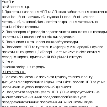
України
від 8 вересня ц.р.
1.
Про поточні завдання НПП та ДП щодо забезпечення ефективно
організаційної, навчальної, науково-інноваційної, науково-
методичної, виховної діяльності та покращення матеріально-
технічної бази кафедри.
2.
Про попередній розподіл педагогічного навантаження кафедри
на поточний навчальний рік між викладачами.
3.
Про оновлення та наповнення сайту кафедри.
4.
Про участь НПП та гуртківців кафедри у Міжнародній науково-
практичній конференції «Теперішнє та майбутнє лісів екотону
середніх широт», присвяченій 180-річчю інституту.
5.
Різне
Рішення засідання кафедри
З 1-го питання:
1.
Вважати за нагальне посилити трудову та виконавську
дисципліну співробітників і підвищити якість роботи НПП за усіма
напрямами науково-педагогічної діяльності.
2.
Нагадати та звернути увагу НПП і ДП на недопустимість не
якісного виконання ними посадових обов’язків з усіх,
передбачених чинними положеннями Вищої школи, видів
діяльності (організаційної, навчальної, науково-інноваційної,