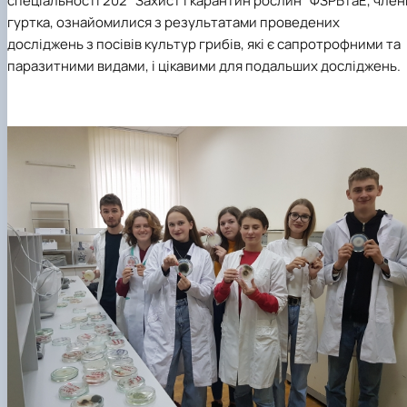
спеціальності 202 “Захист і карантин рослин” ФЗРБтаЕ, член
гуртка, ознайомилися з результатами проведених
досліджень з посівів культур грибів, які є сапротрофними та
паразитними видами, і цікавими для подальших досліджень.