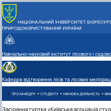
НАЦІОНАЛЬНИЙ УНІВЕРСИТЕТ БІОРЕСУРС
ПРИРОДОКОРИСТУВАННЯ УКРАЇНИ
Навчально-науковий інститут лісового і садов
Кафедра відтворення лісів та лісових меліорац
ПРО КАФЕДРУ
СТУДЕНТУ
НАУКОВА ДІЯЛЬНІСТЬ
МІ
Історія кафедри
Освітня діяльність
Науково-інноваційна діяльність
Дорадчо-консультативні послуги
Співробітники кафедри
Дипломне проектування
Публікації
Вирощування садивного матеріалу
Засідання гуртка «Київська асоціація студ