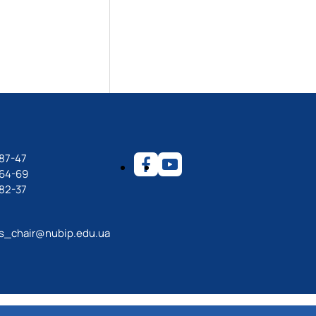
87-47
-64-69
82-37
ps_chair@nubip.edu.ua