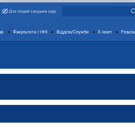
Для людей з вадами зору
ments
ар
Факультети / ННІ
Відділи/Служби
E-learn
Розкл