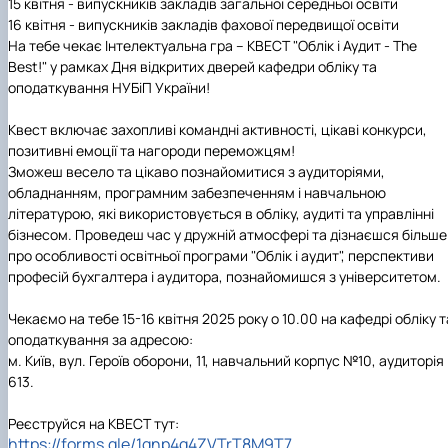
15 квітня -
випускників закладів загальної середньої освіти
16 квітня
- випускників закладів фахової передвищої освіти
На тебе чекає
Інтелектуальна гра – КВЕСТ "Облік і Аудит - The
Best!"
у рамках Дня відкритих дверей кафедри обліку та
оподаткування НУБіП України!
Квест включає захопливі командні активності, цікаві конкурси,
позитивні емоції та нагороди переможцям!
Зможеш весело та цікаво познайомитися з аудиторіями,
обладнанням, програмним забезпеченням і навчальною
літературою, які використовується в обліку, аудиті та управлінні
бізнесом. Проведеш час у дружній атмосфері та дізнаєшся більше
про особливості освітньої програми "Облік і аудит", перспективи
професій бухгалтера і аудитора, познайомишся з університетом.
Чекаємо на тебе
15-16
квітня
2025
року о 10.00 на кафедрі обліку т
оподаткування за адресою:
м. Київ, вул. Героїв оборони, 11, навчальний корпус №10, аудиторія
613.
Реєструйся на КВЕСТ тут:
https://forms.gle/1qnp4q4ZVTrT8M9T7