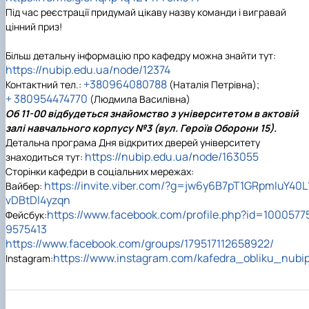
Під час реєстрації придумай цікаву назву команди і вигравай
цінний приз!
Більш детальну інформацію про кафедру можна знайти тут:
https://nubip.edu.ua/node/12374
+380964080788
Контактний тел.:
(Наталія Петрівна);
+ 380954474770
(Людмила Василівна)
Об
11-00
відбудеться знайомство з університетом в актовій
залі
навчального корпусу №3 (вул. Героїв Оборони 15).
Детальна
програма Дня відкритих дверей університету
https://nubip.edu.ua/node/163055
знаходиться
тут:
Сторінки кафедри в соціальних мережах:
https://invite.viber.com/?g=jw6y6B7pT1GRpmIuY40L
Вайбер:
vDBtDl4yzqn
https://www.facebook.com/profile.php?id=1000577
Фейсбук
:
9575413
https://www.facebook.com/groups/179517112658922/
https://www.instagram.com/kafedra_obliku_nubip
Instagram
: