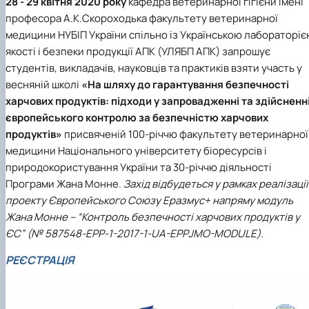
28 - 29 квітня 2020 року
кафедра ветеринарної гігієни імені
професора А.К.Скороходька факультету ветеринарної
медицини НУБІП України спільно із Українською лабораторі
якості і безпеки продукції АПК (УЛЯБП АПК) запрошує
студентів, викладачів, науковців та практиків взяти участь у
весняній школі
«На шляху до гарантування безпечності
харчових продуктів: підходи у запровадженні та здійсненн
європейського контролю за безпечністю харчових
продуктів»
присвяченій 100-річчю факультету ветеринарної
медицини Національного університету біоресурсів і
природокористування України та 30-річчю діяльності
Програми Жана Монне.
Захід відбудеться у рамках реалізації
проекту Європейського Союзу Еразмус+ напряму модуль
Жана Монне – “Контроль безпечності харчових продуктів у
ЄС” (№ 587548-EPP-1-2017-1-UA-EPPJMO-MODULE).
РЕЄСТРАЦІЯ