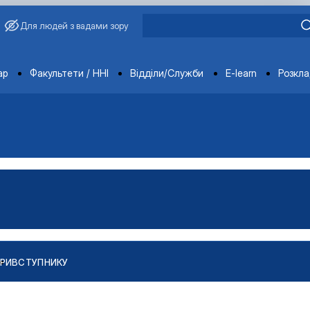
Для людей з вадами зору
ments
ар
Факультети / ННІ
Відділи/Служби
E-learn
Розкл
РИ
ВСТУПНИКУ