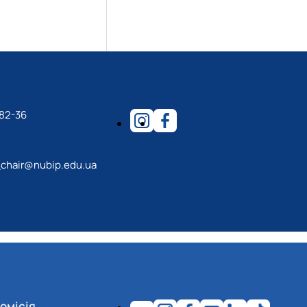
-82-36
_chair@nubip.edu.ua
омісія