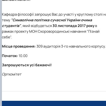
клуб»
Науковий гурток «Філософські проблеми
міжособистісної та міжгрупової комунікаці…
Кафедра філософії запрошує Вас до участі у круглому столі н
Науковий гурток «Історія держави і права
тему
"Символічна політика сучасної України очима
України»
студентів"
, який відбудеться
30 листопада 2017 року
в
рамках проекту МОН Скоровородинські навчання "Пізнай
себе".
Місце проведення:
309 аудиторія 3-го навчального корпусу.
Початок:
10.00
Запрошуються усі бажаючі!
Оргкомітет