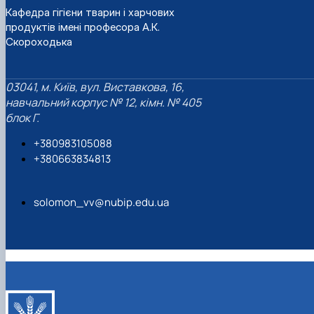
Кафедра гігієни тварин і харчових
продуктів імені професора А.К.
Скороходька
03041, м. Київ, вул. Виставкова, 16,
навчальний корпус № 12, кімн. № 405
блок Г.
+380983105088
+380663834813
solomon_vv@nubip.edu.ua