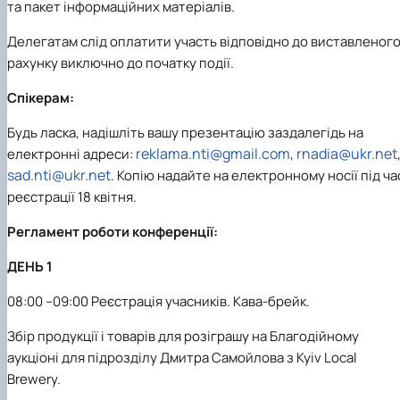
та пакет інформаційних матеріалів.
Делегатам слід оплатити участь відповідно до виставленог
рахунку виключно до початку події.
Спікерам:
Будь ласка, надішліть вашу презентацію заздалегідь на
reklama.nti@gmail.com
rnadia@ukr.net
електронні адреси:
,
sad.nti@ukr.net
. Копію надайте на електронному носії під ча
реєстрації 18 квітня.
Регламент роботи конференції:
ДЕНЬ 1
08:00 –09:00 Реєстрація учасників. Кава-брейк.
Збір продукції і товарів для розіграшу на Благодійному
аукціоні для підрозділу Дмитра Самойлова з Kyiv Local
Brewery.