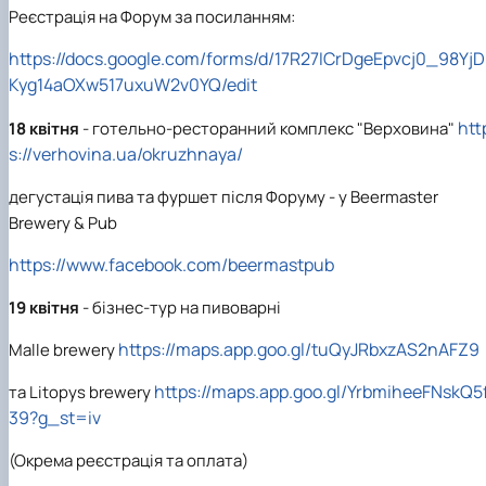
Реєстрація на Форум за посиланням:
https://docs.google.com/forms/d/17R27ICrDgeEpvcj0_98YjD
Kyg14aOXw517uxuW2v0YQ/edit
htt
18 квітня
- готельно-ресторанний комплекс "Верховина"
s://verhovina.ua/okruzhnaya/
дегустація пива та фуршет після Форуму - у Beermaster
Brewery & Pub
https://www.facebook.com/beermastpub
19 квітня
- бізнес-тур на пивоварні
https://maps.app.goo.gl/tuQyJRbxzAS2nAFZ9
Malle brеwery
https://maps.app.goo.gl/YrbmiheeFNskQ5
та Litopys brewery
39?g_st=iv
(Окрема реєстрація та оплата)