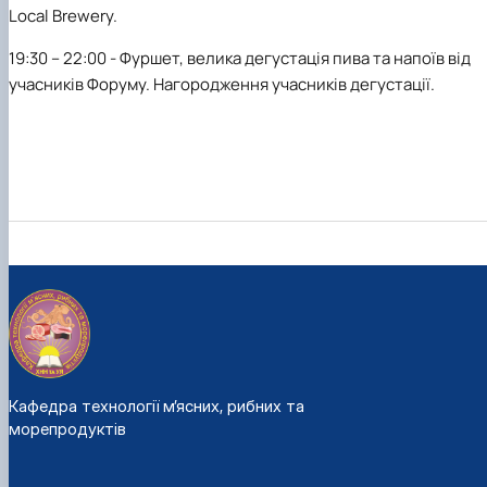
Local Brewery.
19:30 – 22:00 - Фуршет, велика дегустація пива та напоїв від
учасників Форуму. Нагородження учасників дегустації.
Кафедра технології м’ясних, рибних та
морепродуктів