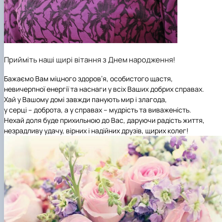
Прийміть наші щирі вітання з Днем народження!
Бажаємо Вам міцного здоров’я, особистого щастя,
невичерпної енергії та наснаги
у всіх Ваших добрих справах.
Хай у Вашому домі завжди панують мир і злагода,
у серці – доброта, а у справах – мудрість та виваженість.
Нехай доля буде прихильною до Вас, даруючи радість життя,
незрадливу удачу, вірних і надійних друзів, щирих колег!