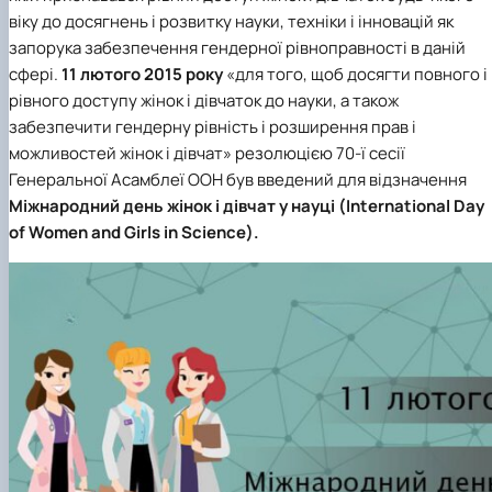
клуб»
віку до досягнень і розвитку науки, техніки і інновацій як
Науковий гурток «Філософські проблеми
запорука забезпечення гендерної рівноправності в даній
міжособистісної та міжгрупової комунікаці…
сфері.
11 лютого 2015 року
«для того, щоб досягти повного і
Науковий гурток «Історія держави і права
рівного доступу жінок і дівчаток до науки, а також
України»
забезпечити гендерну рівність і розширення прав і
можливостей жінок і дівчат» резолюцією 70-ї сесії
Генеральної Асамблеї ООН був введений для відзначення
Міжнародний день жінок і дівчат у науці (International Day
of Women and Girls in Science).