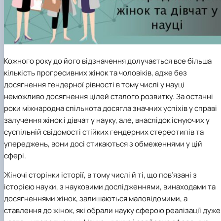
Кожного року до його відзначення долучається все більша
кількість прогресивних жінок та чоловіків, адже без
досягнення гендерної рівності в тому числі у науці
неможливо досягнення цілей сталого розвитку. За останні
роки міжнародна спільнота досягла значних успіхів у справі
залучення жінок і дівчат у науку, але, внаслідок існуючих у
суспільній свідомості стійких гендерних стереотипів та
упереджень, вони досі стикаються з обмеженнями у цій
сфері.
Жіночі сторінки історії, в тому числі й ті, що пов’язані з
історією науки, з науковими дослідженнями, винаходами та
досягненнями жінок, залишаються маловідомими, а
ставлення до жінок, які обрали науку сферою реалізації дуже