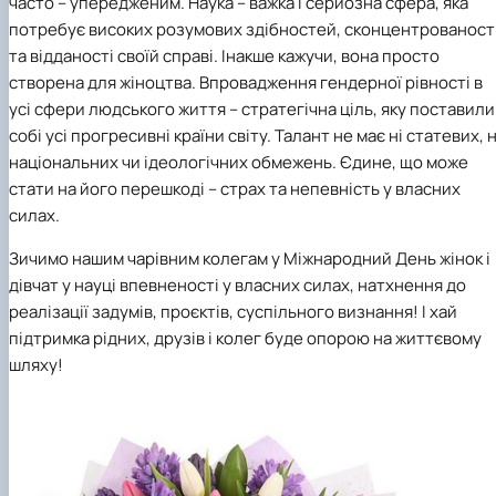
часто – упередженим. Наука – важка і серйозна сфера, яка
потребує високих розумових здібностей, сконцентрованост
та відданості своїй справі. Інакше кажучи, вона просто
створена для жіноцтва. Впровадження гендерної рівності в
усі сфери людського життя – стратегічна ціль, яку поставили
собі усі прогресивні країни світу. Талант не має ні статевих, н
національних чи ідеологічних обмежень. Єдине, що може
стати на його перешкоді – страх та непевність у власних
силах.
Зичимо нашим чарівним колегам у Міжнародний День жінок і
дівчат у науці впевненості у власних силах, натхнення до
реалізації задумів, проєктів, суспільного визнання! І хай
підтримка рідних, друзів і колег буде опорою на життєвому
шляху!